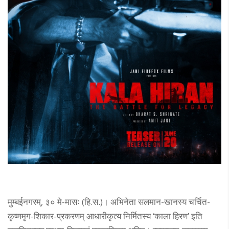
मुम्बईनगरम्, ३० मे-मासः (हि.स.)। अभिनेता सलमान-खानस्य चर्चित-
कृष्णमृग-शिकार-प्रकरणम् आधारीकृत्य निर्मितस्य ‘काला हिरण’ इति