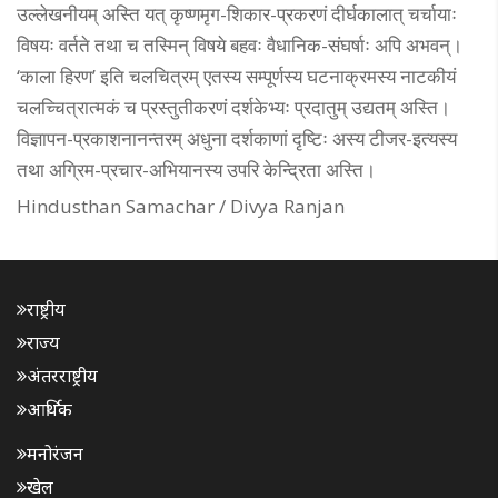
उल्लेखनीयम् अस्ति यत् कृष्णमृग-शिकार-प्रकरणं दीर्घकालात् चर्चायाः
विषयः वर्तते तथा च तस्मिन् विषये बहवः वैधानिक-संघर्षाः अपि अभवन्।
‘काला हिरण’ इति चलचित्रम् एतस्य सम्पूर्णस्य घटनाक्रमस्य नाटकीयं
चलच्चित्रात्मकं च प्रस्तुतीकरणं दर्शकेभ्यः प्रदातुम् उद्यतम् अस्ति।
विज्ञापन-प्रकाशनानन्तरम् अधुना दर्शकाणां दृष्टिः अस्य टीजर-इत्यस्य
तथा अग्रिम-प्रचार-अभियानस्य उपरि केन्द्रिता अस्ति।
Hindusthan Samachar / Divya Ranjan
राष्ट्रीय
राज्य
अंतरराष्ट्रीय
आर्थिक
मनोरंजन
खेल