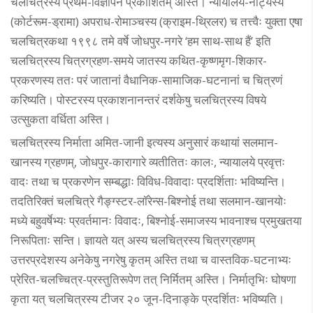
चलचित्रस्य प्रथम-विज्ञापनं प्रकाशितम् अस्ति। न्यायालय-नाट्यस्य
(कोर्टरूम-ड्रामा) अपराध-रोमाञ्चस्य (क्राइम-थ्रिलर) च तत्त्वैः युक्ता एषा
चलचित्रकथा १९९८ तमे वर्षे जोधपुर-नगरे ‘हम साथ-साथ हैं’ इति
चलचित्रस्य चित्रग्रहण-समये जातस्य कथित-कृष्णमृग-शिकार-
प्रकरणस्य ततः परं जातानां वैधानिक-सामाजिक-घटनानां च चित्रणं
करिष्यति। पोस्टरस्य प्रकाशनानन्तरं दर्शकेषु चलचित्रस्य विषये
उत्सुकता वर्धिता अस्ति।
चलचित्रस्य निर्माता अमित-जानी इत्यस्य अनुसारं कथायां सलमान-
खानस्य ग्रहणम्, जोधपुर-कारागारे व्यतीतितः कालः, न्यायालये प्रवृत्तः
वादः तथा च प्रकरणेन सम्बद्धाः विविध-विवादाः प्रदर्शिताः भविष्यन्ति।
तदतिरिक्तं चलचित्रे गैङ्ग्स्टर-लॉरेन्स-बिश्नोई तथा सलमान-खानयोः
मध्ये बहुवर्षेभ्यः प्रवर्तमानः विवादः, बिश्नोई-समाजस्य भावनाश्च प्रमुखतया
निरूपिताः सन्ति। ज्ञायते यत् अस्य चलचित्रस्य चित्रग्रहणम्
उत्तरप्रदेशस्य अनेकेषु नगरेषु कृतम् अस्ति तथा च वास्तविक-घटनाभ्यः
प्रेरित-चलच्चित्र-प्रस्तुतिरूपेण तत् निर्मितम् अस्ति। निर्मातृभिः घोषणा
कृता यत् चलचित्रस्य टीजर २० जून-दिनाङ्के प्रदर्शितः भविष्यति।