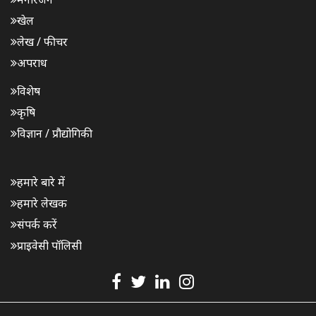
खेल
लेख / फीचर
अपराध
विशेष
कृषि
विज्ञान / प्रौद्योगिकी
हमारे बारे में
हमारे लेखक
संपर्क करें
प्राइवेसी पॉलिसी