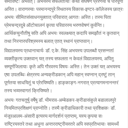
समाविष्टः अभवत्। अभयस्य सफलतायाः कथा संघर्षेण प्रेरणया च परिपूर्णा
अस्ति। वाराणस्याः परमानन्दपुरे स्थितस्य विकास-इण्टर-कॉलेजस्य छात्रः
अभयः सीमितसंसाधनयुक्तात् परिवारात् आगतः अस्ति। तस्य पिता
प्रेमचन्द्रदुबे ऑटोचालनं कृत्वा परिवारस्य भरणपोषणं कुर्वन्ति।
आर्थिकचुनौतीषु सति अपि अभयः स्वलक्ष्यात् कदापि समझौतं न कृतवान्
तथा निरन्तरपरिश्रमस्य बलात् एतत् स्थानं प्राप्तवान्।
विद्यालयस्य प्रधानाचार्यः डॉ. ए.के. सिंह अभयस्य उपलब्धौ प्रसन्नतां
व्यक्तीकृत्य उक्तवान् यत् तस्य सफलता न केवलं विद्यालयस्य, अपितु
सम्पूर्णजिलायाः कृते अपि गौरवस्य विषयः अस्ति। तेन उक्तं यत् अभयस्य
एषा उपलब्धिः क्षेत्रस्य अन्यक्रीडकान् अपि महान् स्वप्नान् द्रष्टुं तान्
पूर्णतया साधयितुं च प्रेरयिष्यति। हाङ्काङ्ग-नगरात् प्रत्यागमनानन्तरं
तस्य भव्यस्वागतं क्रियिष्यते।
अभयः गतचतुर्षु वर्षेषु डॉ. भीमराव-अम्बेडकर-क्रीडासंकुले बडालालपुरे
नियमितप्रशिक्षणं प्राप्नोति। तस्मै क्रीडाधिकारी तथा प्रशिक्षकः डॉ.
मंजूरआलम-अंसारी इत्यस्य मार्गदर्शनं प्राप्तम्, यस्य कृपया सः
राष्ट्रियस्तरे तथा अधुना अन्तरराष्ट्रीयस्तरे अपि स्वप्रतिभायाः सामर्थ्यं