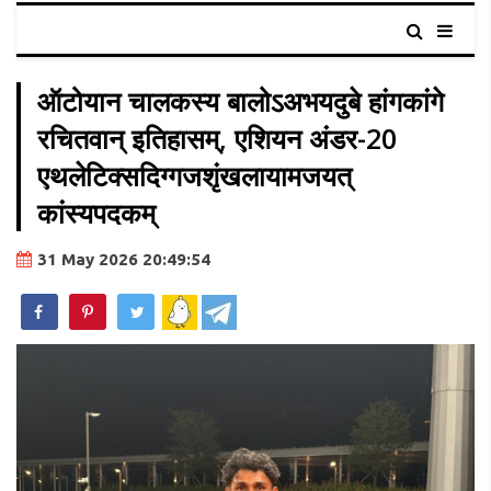
ऑटोयान चालकस्य बालोऽअभयदुबे हांगकांगे
रचितवान् इतिहासम्, एशियन अंडर-20
एथलेटिक्सदिग्गजशृंखलायामजयत्
कांस्यपदकम्
31 May 2026 20:49:54