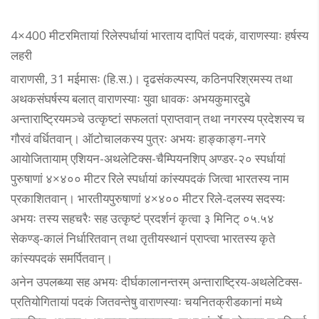
4×400 मीटरमितायां रिलेस्पर्धायां भारताय दापितं पदकं, वाराणस्याः हर्षस्य
लहरी
वाराणसी, 31 मईमासः (हि.स.)। दृढसंकल्पस्य, कठिनपरिश्रमस्य तथा
अथकसंघर्षस्य बलात् वाराणस्याः युवा धावकः अभयकुमारदुबे
अन्ताराष्ट्रियमञ्चे उत्कृष्टां सफलतां प्राप्तवान् तथा नगरस्य प्रदेशस्य च
गौरवं वर्धितवान्। ऑटोचालकस्य पुत्रः अभयः हाङ्काङ्ग-नगरे
आयोजितायाम् एशियन-अथलेटिक्स-चैम्पियनशिप् अण्डर-२० स्पर्धायां
पुरुषाणां ४×४०० मीटर रिले स्पर्धायां कांस्यपदकं जित्वा भारतस्य नाम
प्रकाशितवान्। भारतीयपुरुषाणां ४×४०० मीटर रिले-दलस्य सदस्यः
अभयः तस्य सहचरैः सह उत्कृष्टं प्रदर्शनं कृत्वा ३ मिनिट् ०५.५४
सेकण्ड्-कालं निर्धारितवान् तथा तृतीयस्थानं प्राप्त्वा भारतस्य कृते
कांस्यपदकं समर्पितवान्।
अनेन उपलब्ध्या सह अभयः दीर्घकालानन्तरम् अन्ताराष्ट्रिय-अथलेटिक्स-
प्रतियोगितायां पदकं जितवन्तेषु वाराणस्याः चयनितक्रीडकानां मध्ये