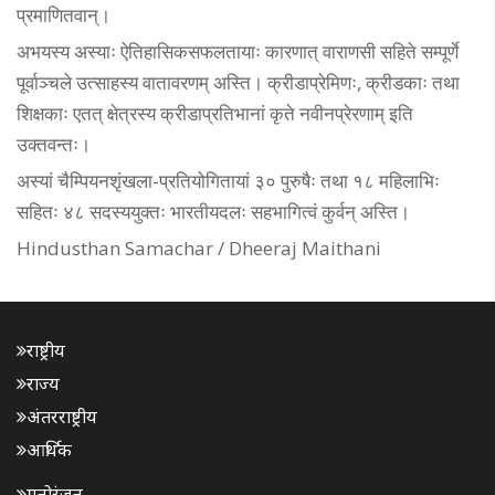
प्रमाणितवान्।
अभयस्य अस्याः ऐतिहासिकसफलतायाः कारणात् वाराणसी सहिते सम्पूर्णे
पूर्वाञ्चले उत्साहस्य वातावरणम् अस्ति। क्रीडाप्रेमिणः, क्रीडकाः तथा
शिक्षकाः एतत् क्षेत्रस्य क्रीडाप्रतिभानां कृते नवीनप्रेरणाम् इति
उक्तवन्तः।
अस्यां चैम्पियनशृंखला-प्रतियोगितायां ३० पुरुषैः तथा १८ महिलाभिः
सहितः ४८ सदस्ययुक्तः भारतीयदलः सहभागित्वं कुर्वन् अस्ति।
Hindusthan Samachar / Dheeraj Maithani
राष्ट्रीय
राज्य
अंतरराष्ट्रीय
आर्थिक
मनोरंजन