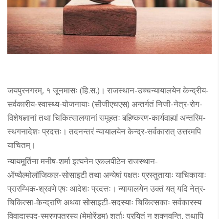
जयपुरनगरम्, १ जूनमासः (हि.स.)। राजस्थान-उच्चन्यायालयेन केन्द्रीय-
सर्वकारीय-स्वास्थ्य-योजनायाः (सीजीएचएस) अन्तर्गतं निजी-नेत्र-रोग-
विशेषज्ञानां तथा चिकित्सालयानां समूहतः बहिष्करण-कार्यवाह्यां अन्तरिम-
स्थगनादेशः प्रदत्तः। तदनन्तरं न्यायालयेन केन्द्र-सर्वकारात् उत्तरमपि
याचितम्।
न्यायमूर्तिना मनीष-शर्मा इत्यनेन एकलपीठेन राजस्थान-
ऑप्थैल्मोलॉजिकल-सोसाइटी तथा अन्येषां पक्षतः प्रस्तुतायाः याचिकायाः
प्रारम्भिक-श्रवणे एषः आदेशः प्रदत्तः। न्यायालयेन उक्तं यत् यदि नेत्र-
चिकित्सा-केन्द्राणि अथवा सोसाइटी-सदस्याः चिकित्सकाः सर्वकारस्य
विवादास्पद-स्मरणपत्रस्य (मेमोरेंडम्) शर्ताः पूरयितुं न शक्नुवन्ति, तथापि