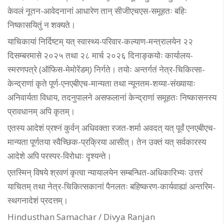
केवलं नूतन-आवेदनानां आधारेण तान् सीजीएचएस-समूहतः बहिः
निष्कासयितुं न शक्यते।
याचिकायां निर्दिष्टम् यत् स्वास्थ्य-परिवार-कल्याण-मन्त्रालयेन २२
दिसम्बरमासे २०२५ तथा २८ मार्च २०२६ दिनाङ्कयोः कार्यालय-
स्मरणपत्रे (ऑफिस-मेमोरेंडम्) निर्गते। तयोः अन्तर्गतं नेत्र-चिकित्सा-
केन्द्राणां कृते पूर्ण-एनएबीएच-मान्यता तथा न्यूनतम-शय्या-संख्यायाः
अनिवार्यता विधाय, तदनुपालने असफलानां केन्द्राणां समूहतः निष्कासनस्य
प्रावधानम् अपि कृतम्।
एतस्य आदेशं प्रश्नं कुर्वन् अधिवक्ता रजत-शर्मा अवदत् यत् पूर्वं एनएबीएच-
मान्यता पूर्णतया स्वैच्छिक-प्रक्रिया आसीत्। तेन उक्तं यत् सर्वकारस्य
आदेशे अपि परस्पर-विरोधाः दृश्यन्ते।
एतस्मिन् विषये श्रवणं कृत्वा न्यायालयेन सम्बन्धित-अधिकारिभ्यः उत्तरं
याचितम् तथा नेत्र-चिकित्सकानां पैनलतः बहिष्करण-कार्यवाह्यां अन्तरिम-
स्थगनादेशं प्रदत्तम्।
Hindusthan Samachar / Divya Ranjan