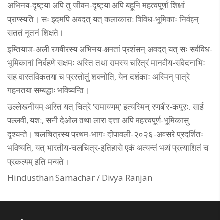
अभिनय-दृष्ट्या अपि तु जीवन-दृष्ट्या अपि बहूनि महत्वपूर्णां शिक्षां
प्राप्स्यति। सः इदमपि अवदत् यत् कलाकारा: विविध-भूमिकाः निर्वहन्
सततं नूतनं शिक्षते।
इम्तियाज-अली रणबीरस्य अभिनय-क्षमतां प्रशंसन् अवदत् यत् सः सर्वविध-
भूमिकानां निर्वहणे सक्षमः अस्ति तथा रामस्य चरित्रं मानवीय-संवेदनाभिः
सह वास्तविकतया च प्रस्तोतुं शक्नोति, येन दर्शकाः अस्मिन् पात्रे
गहनतया सम्बद्धाः भविष्यन्ति।
उल्लेखनीयम् अस्ति यत् चित्रे ‘रामायणम्’ इत्यस्मिन् रणबीर-कपूरः, साई
पल्लवी, यश:, सनी देओल तथा लारा दत्ता अपि महत्त्वपूर्ण-भूमिकासु
दृश्यन्ते। चलचित्रस्य प्रथम-भागः दीपावली-२०२६-अवसरे प्रदर्शितः
भविष्यति, यत् भारतीय-चलचित्र-इतिहासे एकं अत्यन्तं भव्यं प्रत्याशितं च
प्रकल्पम् इति मन्यते।
Hindusthan Samachar / Divya Ranjan