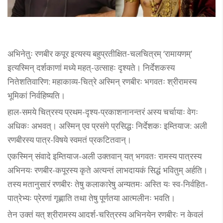
अभिनेतुः रणबीर कपूर इत्यस्य बहुप्रतीक्षित-चलचित्रम् ‘रामायणम्’
इत्यस्मिन् दर्शकाणां मध्ये महत्-उत्साहः दृश्यते। निर्देशकस्य
नितेशतिवारिण: महाकाव्य-चित्रे अस्मिन् रणबीरः भगवतः श्रीरामस्य
भूमिकां निर्वहिष्यति।
हाल-समये चित्रस्य प्रथम-दृश्य-प्रकाशनानन्तरं अस्य चर्चायाः वेगः
अधिकः अभवत्। अस्मिन् एव प्रसंगे प्रसिद्धः निर्देशकः इम्तियाज: अली
रणबीरस्य पात्र-विषये स्वमतं प्रकटितवान्।
एकस्मिन् संवादे इम्तियाज-अली उक्तवान् यत् भगवतः रामस्य पात्रस्य
अभिनयः रणबीर-कपूरस्य कृते अत्यन्तं लाभदायकं सिद्धं भवितुम् अर्हति।
तस्य मतानुसारं रणबीरः तेषु कलाकारेषु अन्यतमः अस्ति यः स्व-निर्वहित-
पात्रेभ्यः प्रेरणां गृह्णाति तथा तेषु पूर्णतया आत्मलीनः भवति।
तेन उक्तं यत् श्रीरामस्य आदर्श-चरित्रस्य अभिनयेन रणबीरः न केवलं