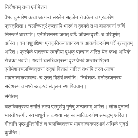
निर्देशनम् तथा एनीमेशन
वैभव कुमारेण कथा अत्यन्तं सरलेन सहजेन रोचकेन च प्रकारेण
प्रस्तुतिता। चलच्चित्रं कुत्रापि भारदं न दृश्यते तथा बालकानां रुचिं
निरन्तरं धारयति। एनीमेशनस्य जगत् वर्णैः जीवन्तदृश्यैः च परिपूर्णम्
अस्ति। वनं पशुपक्षिणः प्राकृतिकवातावरणं च आकर्षकरूपेण पर्दे प्रस्तुतम्
अस्ति। प्रत्येकं पात्रस्य स्वकीया पृथक् पहचान अस्ति येन कथा अधिकं
रोचका भवति। यद्यपि चलच्चित्रस्य दृश्यवैभवं अन्ताराष्ट्रिय
एनीमेशनचलच्चित्राणां सदृशं विशालं नास्ति तथापि तस्य आत्मा
भावनात्मकसम्बन्धः च एतत् विशेषं करोति। निर्देशकः मनोरञ्जनस्य
संदेशस्य च मध्ये उत्कृष्टं संतुलनं स्थापितवान्।
संगीतम्
चलच्चित्रस्य संगीतं तस्य प्रमुखेषु गुणेषु अन्यतमम् अस्ति। लोकधुनानां
भारतीयसंगीतस्य माधुर्यं च कथया सह स्वाभाविकरूपेण सम्बद्धम् अस्ति।
गीतानि पृष्ठभूमिसंगीतं च चलच्चित्रस्य भावनात्मकप्रभावं अधिकं सुदृढं
कुर्वन्ति।