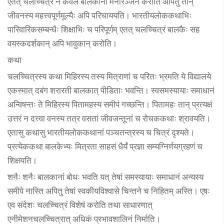
एतत् चलच्चित्रं न केवलं बालकानां मनोरञ्जनं करोति अपितु तान्
जीवनस्य महत्त्वपूर्णमूल्यैः अपि परिचाययति। भारतीयलोककथाभिः
पारिवारिकसम्बन्धैः शिक्षाभिः च परिपूर्णम् एतत् चलच्चित्रं बालकैः सह
वयस्कदर्शकान् अपि भावुकान् करोति।
कथा
चलच्चित्रस्य कथा मिहिरस्य तस्य मित्राणां च परितः भ्रमति ये विद्यालये
एकस्मात् दबंग शरारती बालकात् पीडिताः भवन्ति। स्वसमस्यायाः समाधानं
अन्विषन्तः ते मिहिरस्य पितामहस्य समीपं गच्छन्ति। पितामहः तान् प्रत्यक्षं
उत्तरं न दत्त्वा वनस्य तत्र वसतां जीवजन्तूनां च रोचककथाः श्रावयति।
एतासु कथासु भारतीयलोककथानां पञ्चतन्त्रस्य च चित्रं दृश्यते।
प्रत्येककथा बालकेभ्यः मित्रता साहसं धैर्यं प्रज्ञा सम्यग्निर्णयग्रहणं च
शिक्षयति।
शनैः शनैः बालकानां बोधः भवति यत् तेषां समस्यायाः समाधानं अन्यस्य
समीपे नास्ति अपितु तेषां स्वकीयविश्वासे चिन्तने च निहितम् अस्ति। एषः
एव संदेशः चलच्चित्रं विशेषं करोति तथा साधारणात्
एनीमेशनचलच्चित्रात् अधिकं प्रभावशालिनं निर्माति।