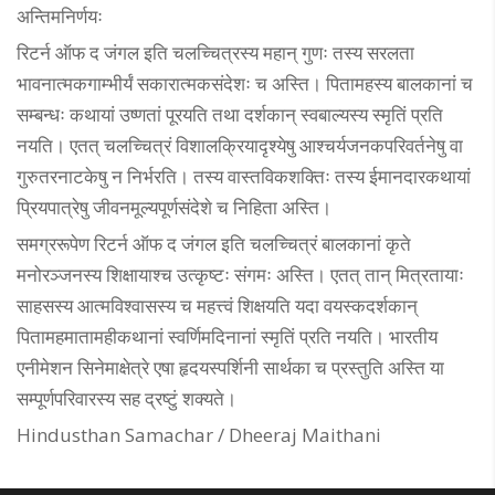
अन्तिमनिर्णयः
रिटर्न ऑफ द जंगल इति चलच्चित्रस्य महान् गुणः तस्य सरलता
भावनात्मकगाम्भीर्यं सकारात्मकसंदेशः च अस्ति। पितामहस्य बालकानां च
सम्बन्धः कथायां उष्णतां पूरयति तथा दर्शकान् स्वबाल्यस्य स्मृतिं प्रति
नयति। एतत् चलच्चित्रं विशालक्रियादृश्येषु आश्चर्यजनकपरिवर्तनेषु वा
गुरुतरनाटकेषु न निर्भरति। तस्य वास्तविकशक्तिः तस्य ईमानदारकथायां
प्रियपात्रेषु जीवनमूल्यपूर्णसंदेशे च निहिता अस्ति।
समग्ररूपेण रिटर्न ऑफ द जंगल इति चलच्चित्रं बालकानां कृते
मनोरञ्जनस्य शिक्षायाश्च उत्कृष्टः संगमः अस्ति। एतत् तान् मित्रतायाः
साहसस्य आत्मविश्वासस्य च महत्त्वं शिक्षयति यदा वयस्कदर्शकान्
पितामहमातामहीकथानां स्वर्णिमदिनानां स्मृतिं प्रति नयति। भारतीय
एनीमेशन सिनेमाक्षेत्रे एषा हृदयस्पर्शिनी सार्थका च प्रस्तुति अस्ति या
सम्पूर्णपरिवारस्य सह द्रष्टुं शक्यते।
Hindusthan Samachar / Dheeraj Maithani