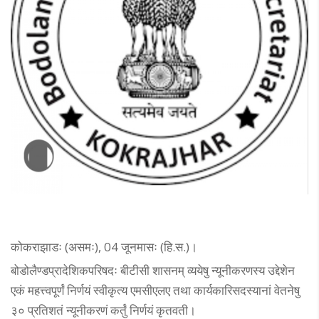
कोकराझाडः (असमः), 04 जूनमासः (हि.स.)।
बोडोलैण्डप्रादेशिकपरिषदः बीटीसी शासनम् व्ययेषु न्यूनीकरणस्य उद्देशेन
एकं महत्त्वपूर्णं निर्णयं स्वीकृत्य एमसीएलए तथा कार्यकारिसदस्यानां वेतनेषु
३० प्रतिशतं न्यूनीकरणं कर्तुं निर्णयं कृतवती।