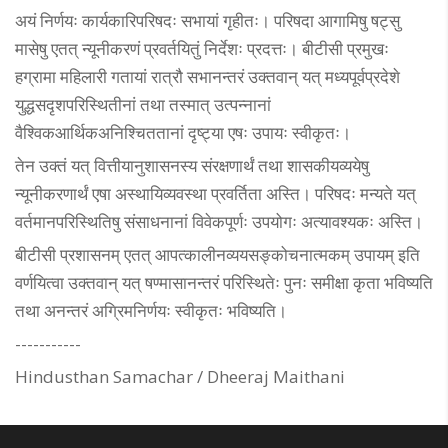
अयं निर्णयः कार्यकारिपरिषदः सभायां गृहीतः। परिषदा आगामिषु षट्सु
मासेषु एतत् न्यूनीकरणं प्रवर्तयितुं निर्देशः प्रदत्तः। बीटीसी प्रमुखः
हग्रामा महिलारी गतायां रात्रौ सभानन्तरं उक्तवान् यत् मध्यपूर्वप्रदेशे
युद्धसदृशपरिस्थितीनां तथा तस्मात् उत्पन्नानां
वैश्विकआर्थिकअनिश्चिततानां दृष्ट्या एषः उपायः स्वीकृतः।
तेन उक्तं यत् वित्तीयानुशासनस्य संरक्षणार्थं तथा शासकीयव्ययेषु
न्यूनीकरणार्थं एषा अस्थायिव्यवस्था प्रवर्तिता अस्ति। परिषदः मन्यते यत्
वर्तमानपरिस्थितिषु संसाधनानां विवेकपूर्णः उपयोगः अत्यावश्यकः अस्ति।
बीटीसी प्रशासनम् एतत् आपत्कालीनव्ययसङ्कोचनात्मकम् उपायम् इति
वर्णयित्वा उक्तवान् यत् षण्मासानन्तरं परिस्थितेः पुनः समीक्षा कृता भविष्यति
तथा अनन्तरं अग्रिमनिर्णयः स्वीकृतः भविष्यति।
-----------
Hindusthan Samachar / Dheeraj Maithani