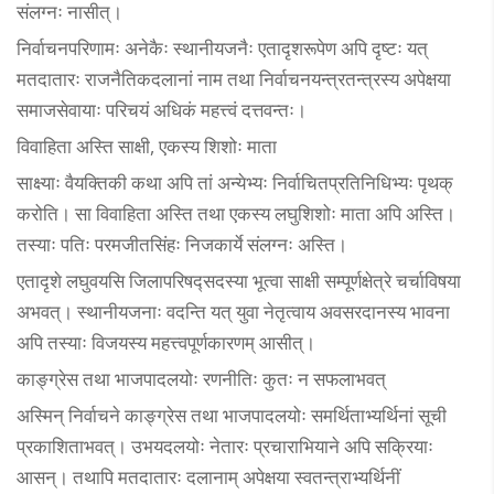
संलग्नः नासीत्।
निर्वाचनपरिणामः अनेकैः स्थानीयजनैः एतादृशरूपेण अपि दृष्टः यत्
मतदातारः राजनैतिकदलानां नाम तथा निर्वाचनयन्त्रतन्त्रस्य अपेक्षया
समाजसेवायाः परिचयं अधिकं महत्त्वं दत्तवन्तः।
विवाहिता अस्ति साक्षी, एकस्य शिशोः माता
साक्ष्याः वैयक्तिकी कथा अपि तां अन्येभ्यः निर्वाचितप्रतिनिधिभ्यः पृथक्
करोति। सा विवाहिता अस्ति तथा एकस्य लघुशिशोः माता अपि अस्ति।
तस्याः पतिः परमजीतसिंहः निजकार्ये संलग्नः अस्ति।
एतादृशे लघुवयसि जिलापरिषद्सदस्या भूत्वा साक्षी सम्पूर्णक्षेत्रे चर्चाविषया
अभवत्। स्थानीयजनाः वदन्ति यत् युवा नेतृत्वाय अवसरदानस्य भावना
अपि तस्याः विजयस्य महत्त्वपूर्णकारणम् आसीत्।
काङ्ग्रेस तथा भाजपादलयोः रणनीतिः कुतः न सफलाभवत्
अस्मिन् निर्वाचने काङ्ग्रेस तथा भाजपादलयोः समर्थिताभ्यर्थिनां सूची
प्रकाशिताभवत्। उभयदलयोः नेतारः प्रचाराभियाने अपि सक्रियाः
आसन्। तथापि मतदातारः दलानाम् अपेक्षया स्वतन्त्राभ्यर्थिनीं