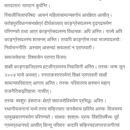
मतदातारः मतदानं कुर्वन्ति।
रियालीजिलापरिषदः आसनं महिलासामान्यवर्गाय आरक्षिता आसीत्।
फतेहपुरविधानसभाक्षेत्रं दीर्घकालात् काङ्ग्रेसदलस्य दृढगढरूपेण
परिगण्यते तथा अत्र काङ्ग्रेसदलस्य विधायकः अपि अस्ति। राज्ये अपि
काङ्ग्रेसदलस्य शासनम् अस्ति। तथापि काङ्ग्रेस तथा भाजपादलयोः
निर्वाचननीतिः अस्याम् आसन्द्यां सफलतां न प्राप्तवती।
समाजसेवायाः विश्वासेन प्राप्ता विजयः
साक्षी काङ्गडाजिलस्य हटलीग्रामस्य निवासिनी अस्ति। तस्याः जन्म जून
२००४ मासे अभवत्। स्नातकस्तरपर्यन्तं शिक्षां प्राप्तवती साक्षी
सामान्यपरिवारात् आगता अस्ति। तस्याः परिवारस्य कश्चन महान्
राजनैतिकइतिहासः नासीत्।
तस्याः श्वशुरः हंसराजः क्षेत्रे समाजसेविरूपेण प्रसिद्धः अस्ति।
स्थानीयजनानां मध्ये तस्य सक्रियता जनसेवाच छविरेव अस्याः विजयस्य
प्रमुखकारणरूपेण परिगण्यते। साक्ष्याः श्वश्रूः प्रायः विंशतिवर्षेभ्यः पूर्वं
ग्रामप्रधानपदे आसीत् किन्तु परिवारः कदापि सक्रियदलगतराजनीत्यां