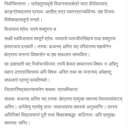
निर्वाचितवन्तः। फतेहपुरसदृशे विधानसभाक्षेत्रे यत्र दीर्घकालात्
काङ्ग्रेसदलस्य प्रभावः आसीत् तत्र स्वतन्त्राभ्यर्थिन्याः एषा विजयः
विशेषमहत्त्वपूर्णा मन्यते।
विजयस्य श्रेयः पतये श्वशुराय च
साक्षी स्वविजयस्य सम्पूर्णं श्रेयः स्वपतये परमजीतसिंहाय तथा श्वशुराय
हंसराजाय दत्तवती। तस्याः कथनम् अस्ति यत् परिवारस्य सहयोगेन
क्षेत्रस्य जनानां विश्वासेन च एषा सफलता सम्भविता।
सा उक्तवती यत् निर्वाचनविजयः तस्यै केवलं सम्मानस्य विषयः न अपितु
महान् उत्तरदायित्वस्य अपि विषयः अस्ति तथा सा जनानाम् अपेक्षासु
सफलतां प्राप्तुं प्रयतिष्यते।
जिलापरिषद्सदस्यारूपेण साक्ष्याः प्राथमिकताः
साक्ष्याः कथनम् अस्ति यत् तस्याः क्षेत्रस्य प्रमुखा समस्या पेयजलसंकटम्
अस्ति। अनेकेषु ग्रामेषु जनाः जलाभावस्य समस्यां अनुभवन्ति। एतस्य
अतिरिक्तं विद्यालयानां दूरी तथा शिक्षासम्बद्धाः कठिनताः अपि प्रमुखाः
समस्याः सन्ति।