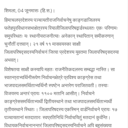
शिमला, 04 जूनमासः (हि.स.)।
हिमाचलप्रदेशस्य पञ्चायतीराजनिर्वाचनेषु काङ्गडाजिलस्य
फतेहपुरविधानसभाक्षेत्रस्य रियालीजिलापरिषद्वार्डस्थलतः एकः परिणामः
समुपस्थितः यः स्थानीयराजनीत्याः अनेकान् स्थापितान् समीकरणान्
चुनौतीं दत्तवान्। २१ वर्ष ११ मासवयस्का साक्षी
जिलापरिषद्सदस्यनिर्वाचनं जित्वा प्रदेशस्य युवतमा जिलापरिषद्सदस्या
अभवत्।
विशेषतया साक्षी कस्यापि महतः राजनैतिकदलस्य सम्बद्धा नास्ति। सा
स्वतन्त्राभ्यर्थिनीरूपेण निर्वाचनक्षेत्रे प्रविश्य काङ्ग्रेस तथा
भाजपादलसमर्थिताभ्यर्थिनौ स्पष्टेन अन्तरेण पराजितवती। तस्याः
विजयस्य अन्तरं प्रायः ११०० मतानि आसीत्। निर्वाचने
काङ्ग्रेससमर्थिताभ्यर्थी द्वितीयस्थाने तथा भाजपादलसमर्थिताभ्यर्थी
तृतीयस्थाने स्थितः। जिलापरिषदस्य एकस्मिन् वार्डनिर्वाचने प्रायः १७
पञ्चायतानां मतदातारः स्वप्रतिनिधिं निर्वाचयितुं मतदानं कुर्वन्ति।
विधायकनिर्वाचनानन्तरं जिलापरिषद्सदस्यनिर्वाचने अपि बहुसंख्यया