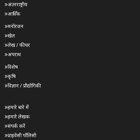
अंतरराष्ट्रीय
आर्थिक
मनोरंजन
खेल
लेख / फीचर
अपराध
विशेष
कृषि
विज्ञान / प्रौद्योगिकी
हमारे बारे में
हमारे लेखक
संपर्क करें
प्राइवेसी पॉलिसी