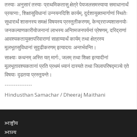
तस्याः अनुसारं तस्याः प्राथमिकतासु क्षेत्रे पेयजलसमस्याया समाधानार्थं
प्रयत्नाः, शिक्षासुविधानां उन्नयनदिशि कार्यम्, दुर्दशायुक्तमार्गाणां स्थितेः
सुधारार्थं शासनस्य समक्षं विषयस्य प्रस्तुतीकरणम्, केन्द्रराज्यशासनयोः
जनकल्याणकारीयोजनानां लाभस्य अन्तिमजनपर्यन्तं प्रेषणम्, दरिद्राणां
आवश्यकतायुक्तपरिवाराणां साहाय्यार्थं कार्यम् तथा क्षेत्रस्य
मूलभूतसुविधानां सुदृढीकरणम् इत्यादयः अन्तर्भवन्ति।
साक्ष्याः कथनम् अस्ति यत् मार्गः, जलम् तथा शिक्षा इत्यादीनां
मूलभूतावश्यकतानां प्रति प्रथमं ध्यानं दास्यते तथा जिलापरिषद्मञ्चे एते
विषयाः दृढतया प्रस्तूयन्ते।
---------------
Hindusthan Samachar / Dheeraj Maithani
राष्ट्रीय
राज्य