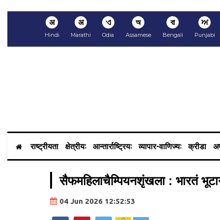
अ
अ
ଏ
অ
বা
ਅ
Hindi
Marathi
Odia
Assamese
Bengali
Punjabi
राष्ट्रीयता
क्षेत्रीय:
आन्तार्राष्ट्रिय:
व्यापार-वाणिज्य:
क्रीडा
अप
सैफमहिलाचैम्पियनशृंखला : भारतं भूटानं
04 Jun 2026 12:52:53