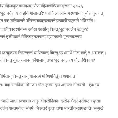
ारतीयमहिलाफुट्बालदलम् सैफमहिलाचैम्पियनशृंखला २०२६
भूटानदेशं १ ० इति गोलान्तरैः पराजित्य अन्तिमस्पर्धायां प्रवेशं कृतवत्।
शदलेन सह शनिवासरे पण्डितजवाहरलालनेहरूक्रीडाङ्गणे भविष्यति।
पक्षीयप्रदर्शनस्य अपेक्षा आसीत् किन्तु भूटानदलेन उत्कृष्टं
रन्तरं तृतीयवारं सेमिफाइनलचरणं प्राप्तवती भूटानदलस्य
दुकस्य नियन्त्रणं धारितवान् किन्तु प्रथमार्धे गोलं कर्तुं न अशकत्।
त्यः किन्तु दुर्बलसमापनकौशलात् तथा भूटानदलस्य गोलरक्षिकायाः
।
र्मितान् किन्तु तान् गोलरूपे परिणमयितुं न अशकत्।
्राप्तः यदा सनफिदा नोंगरुम गोलं कृत्वा दलं अग्रतां नीतवती। एषः एव
ारी जाक्षा इत्याद्याः अनुभवीक्रीडिकाः क्रीडाक्षेत्रे प्रविष्टाः कृताः
 अन्तपर्यन्तं संघर्षः निरन्तरं कृतः तथा भारतीयरक्षापङ्क्तेः सम्मुखे