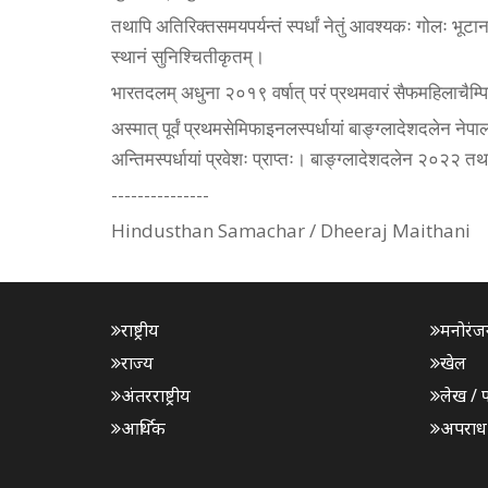
तथापि अतिरिक्तसमयपर्यन्तं स्पर्धां नेतुं आवश्यकः गोलः भूटा
स्थानं सुनिश्चितीकृतम्।
भारतदलम् अधुना २०१९ वर्षात् परं प्रथमवारं सैफमहिलाचैम्पि
अस्मात् पूर्वं प्रथमसेमिफाइनलस्पर्धायां बाङ्ग्लादेशदलेन नेप
अन्तिमस्पर्धायां प्रवेशः प्राप्तः। बाङ्ग्लादेशदलेन २०२२ तथ
---------------
Hindusthan Samachar / Dheeraj Maithani
राष्ट्रीय
मनोरंज
राज्य
खेल
अंतरराष्ट्रीय
लेख / 
आर्थिक
अपराध