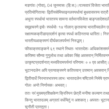
मडगांवः (गोवा), 04 जूनमासः (हि.स.)।पञ्चवारं विजेता भ
प्रतियोगितायाः द्वितीयसेमिफाइनलस्पर्धायां बुधवासरस्य रात्रौ 
अधुना स्पर्धायां भारतस्य सामना वर्तमानविजेता बाङ्ग्लादे
समूहचरणे द्वयोः स्पर्धयोः १४ गोलान् कृतवत्या भारतीयदलेन एक
रक्षात्मकक्रीडाप्रदर्शनं कृत्वा स्पर्धा कठिनतया धारिता। नि
भारतीयआक्रमणं दीर्घकालपर्यन्तं निरुद्धम्।
फीफाक्रमाङ्कने ६९ स्थाने स्थितः भारतदेशः अधिकांशसमये कन्
करिश्मा सौम्या गुगुलोथ तथा अवेका सिंह अवसरान् निर्मितवन्
उत्कृष्टप्रदर्शनात् मध्यविरामपर्यन्तं परिणामः ० ० एव आसीत्
भूटानदलेन अपि प्रत्याक्रमणे कतिपयान् उत्तमान् अवसरान् नि
द्वितीयार्धे निरन्तरभारस्य लाभः भारतदलेन षष्टितमे निमेषे प
गोलः अन्ते निर्णायकः अभवत्।
ततः परं मुख्यप्रशिक्षकेण क्रिस्पिन छेत्री मनीषा कल्याण तथा प्य
किन्तु भारतदलम् अग्रतां वर्धयितुं न अशकत्। अपरतः भूटानदलेन
चुनौती प्रस्तुता।