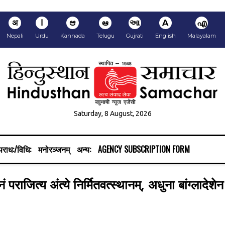
अ
ا
ಆ
ఆ
આ
A
എ
Nepali
Urdu
Kannada
Telugu
Gujrati
English
Malayalam
Saturday, 8 August, 2026
राध:/विधि:
मनोरञ्जनम्
अन्य:
AGENCY SUBSCRIPTION FORM
 पराजित्य अंत्ये निर्मितवत्स्थानम्, अधुना बांग्लादे