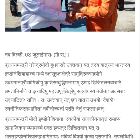
नव दिल्ली, 08 जुलाईमासः (हि.स.)।
प्रधानमन्त्री नरेन्द्रमोदी बुधवासरे उक्तवान् यत् तस्य यात्रया भारतस्य
इण्डोनेशियायाश्च मध्ये रक्षासुरक्षाक्षेत्रे सामुद्रिकसहयोगे
उदयमानप्रौद्योगिकीषु कृत्रिमबुद्धिमत्तायाम् एआई डिजिटलनवाचारे
क्षमतानिर्माणे च इत्यादिषु महत्त्वपूर्णक्षेत्रेषु सहयोगस्य नवीनाः अवसराः
उद्घाटिताः सन्ति। सः उक्तवान् यत् एषा यात्रा उभयोः देशयोः
रणनीतिकसहभागितां नवीनोच्चतां प्रति नेतुं सफलाभवत्।
प्रधानमन्त्री मोदी इण्डोनेशियायाः स्वकीयां राजकीययात्रां समाप्य
सामाजिकमाध्यममञ्चे एक्स इत्यत्र लिखितवान् यत् सः
भारतइण्डोनेशियासहभागितायाः भविष्यं विषयी कृत्वा प्राप्ताभिः उपलब्धिभिः