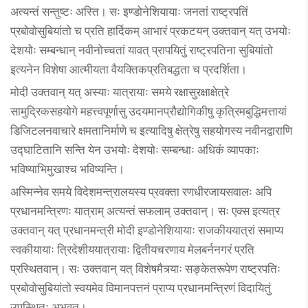
अत्यन्तं सन्तुष्टः अस्ति। सः इण्डोनेशियायाः जनतां राष्ट्रपतिं
प्रबोवोसुबियांतो च प्रति हार्दिकम् आभारं प्रकटयन् उक्तवान् यत् उभयोः
देशयोः सम्बन्धान् नवीनोच्चतां यावत् प्रापयितुं राष्ट्रपतिना सुबियांतो
इत्यनेन विशेषा आत्मीयता वैयक्तिकप्रतिबद्धता च प्रदर्शिता।
मोदी उक्तवान् यत् अस्याः यात्रायाः समये रक्षासुरक्षाक्षेत्रे
सामुद्रिकसहयोगे महत्त्वपूर्णासु उदयमानप्रौद्योगिकीषु कृत्रिमबुद्धिमत्तायां
डिजिटलनवाचारे क्षमतानिर्माणे च इत्यादिषु क्षेत्रेषु सहयोगस्य नवीनद्वाराणि
उद्घाटितानि सन्ति येन उभयोः देशयोः सम्बन्धाः अधिकं व्यापकाः
भविष्याभिमुखाश्च भविष्यन्ति।
अस्मिन्नेव समये विदेशमन्त्रालयस्य प्रवक्ता रणधीरजायसवालः अपि
प्रधानमन्त्रिणः यात्राम् अत्यन्तं सफलाम् उक्तवान्। सः एक्स इत्यत्र
उक्तवान् यत् प्रधानमन्त्री मोदी इण्डोनेशियायाः राजकीययात्रां समाप्य
स्वकीयायाः त्रिदेशीययात्रायाः द्वितीयचरणाय मेलबर्ननगरं प्रति
प्रस्थितवान्। सः उक्तवान् यत् विशेषमैत्र्याः सङ्केतरूपेण राष्ट्रपतिः
प्रबोवोसुबियांतो स्वयमेव विमानपत्तनं प्राप्य प्रधानमन्त्रिणं विदायितुं
उपस्थितः अभवत्।