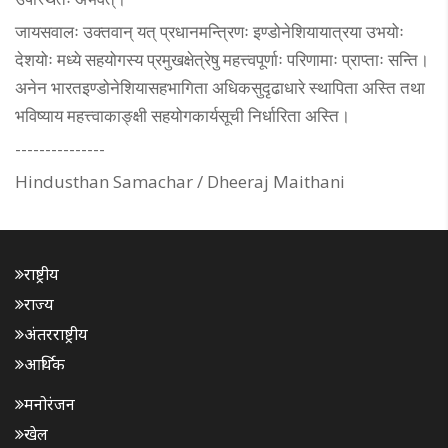
जायसवालः उक्तवान् यत् प्रधानमन्त्रिणः इण्डोनेशियायात्रया उभयोः
देशयोः मध्ये सहयोगस्य प्रमुखक्षेत्रेषु महत्त्वपूर्णाः परिणामाः प्राप्ताः सन्ति।
अनेन भारतइण्डोनेशियासहभागिता अधिकसुदृढाधारे स्थापिता अस्ति तथा
भविष्याय महत्त्वाकाङ्क्षी सहयोगकार्यसूची निर्धारिता अस्ति।
---------------
Hindusthan Samachar / Dheeraj Maithani
राष्ट्रीय
राज्य
अंतरराष्ट्रीय
आर्थिक
मनोरंजन
खेल