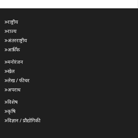
राष्ट्रीय
राज्य
अंतरराष्ट्रीय
आर्थिक
मनोरंजन
खेल
लेख / फीचर
अपराध
विशेष
कृषि
विज्ञान / प्रौद्योगिकी