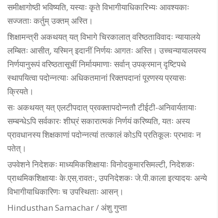
समीक्षागोष्ठी भविष्यति, यस्याः कृते विभागीयाधिकारिभ्यः आवश्यकाः
सज्जताः कर्तुम् उक्तम् अस्ति।
शिक्षामन्त्री अकथयत् यत् विभागे चिरकालात् वरिष्ठताविवादः न्यायालये
लम्बितः आसीत्, यस्मिन् इदानीं निर्णयः आगतः अस्ति। उच्चन्यायालयस्य
निर्णयानुरूपं वरिष्ठतासूचीं निर्मायमाणाः सर्वान् उपक्रमान् दृष्टिपथे
स्थापयित्वा पदोन्नत्याः अधिकतमानां रिक्तपदानां पूरणस्य प्रयासः
क्रियते।
सः अकथयत् यत् एलटीपदात् प्रवक्तापदोन्नतौ टीईटी-अनिवार्यतायाः
सम्बन्धेऽपि सर्वकारः शीघ्रं सकारात्मकं निर्णयं करिष्यति, यतः अस्य
प्रावधानस्य शिक्षकाणां पदोन्नत्यां तत्कालं कोऽपि प्रतिकूलः प्रभावः न
पतेत्।
उपवेशने निदेशकः माध्यमिकशिक्षायाः विनोदकुमारसिमल्टी, निदेशकः
प्राथमिकशिक्षायाः के.एस्.रावतः, उपनिदेशकः जे.पी.काला इत्यादयः अन्ये
विभागीयाधिकारिणः च उपस्थिताः आसन्।
Hindusthan Samachar / अंशु गुप्ता