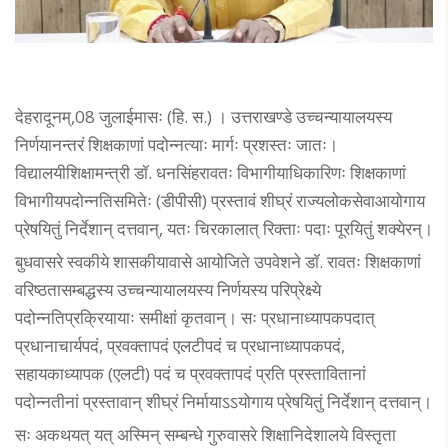
देहरादूनम्,08 जुलाईमासः (हि. स.) । उत्तराखण्डे उच्चन्यायालयस्य
निर्णयानन्तरं शिक्षकाणां पदोन्नत्याः मार्गः प्रशस्तः जातः।
विद्यालयीशिक्षामन्त्री डॉ. धनसिंहरावतः विभागीयाधिकारिणः शिक्षकाणां
विभागीयपदोन्नतिसमितेः (डीपीसी) प्रस्तावं शीघ्रं राज्यलोकसेवाआयोगाय
प्रेषयितुं निर्देशान् दत्तवान्, यतः चिरकालात् रिक्ताः पदाः पूरयितुं शक्येरन्।
बुधवासरे स्वकीये शासकीयावासे आयोजिते उपवेशने डॉ. रावतः शिक्षकाणां
वरिष्ठतासम्बद्धस्य उच्चन्यायालयस्य निर्णयस्य परिप्रेक्ष्ये
पदोन्नतिप्रक्रियायाः समीक्षां कृतवान्। सः प्रधानाध्यापकपदात्
प्रधानाचार्यपदं, प्रवक्तापदं एलटीपदं च प्रधानाध्यापकपदं,
सहायकाध्यापक (एलटी) पदं च प्रवक्तापदं प्रति प्रस्तावितानां
पदोन्नतीनां प्रस्तावान् शीघ्रं निर्मायाऽऽयोगाय प्रेषयितुं निर्देशान् दत्तवान्।
सः अकथयत् यत् अस्मिन् सम्बन्धे गुरुवासरे शिक्षानिदेशालये विस्तृता