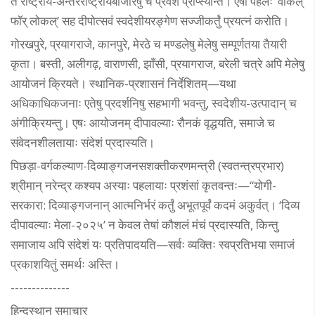
ते राष्ट्रीय-अन्तरराष्ट्रीयबाजारेषु च प्रवेशं प्राप्स्यन्ति। एषा पहलः ‘वोकल्
फॉर् लोकल्’ सह दीपोत्सवं स्वदेशीयरङ्गेण सज्जीकर्तुं प्रयत्नं करोति।
गोरखपुरे, प्रयागराजे, कानपुरे, मेरठे च मण्डलेषु मेलेषु सम्पूर्णतया तैयारी
कृता। बस्ती, अलीगढ़, वाराणसी, झाँसी, प्रयागराज, बरेली चत्रे अपि मेलेषु
आयोजनं क्रियते। स्थानिक-प्रशासनं निर्देशितम्—यथा
अधिकाधिकजनाः एतेषु प्रदर्शनिषु सहभागी भवन्तु, स्वदेशीय-उत्पादान् च
अंगीक्रियन्तु। एषः आयोजनम् दीपावल्याः रौनकं वृद्धयति, समाजे च
संवेदनशीलतायाः संदेशं प्रदास्यति।
पिछड़ा-वर्गकल्याण-दिव्याङ्गजनसशक्तीकरणमन्त्री (स्वतन्त्रप्रभार)
श्रीमान् नरेन्द्र कश्यप अस्याः पहलायाः प्रशंसां कृतवन्तः—“योगी-
सरकारा: दिव्याङ्गजनान् आत्मनिर्भरं कर्तुं अभूतपूर्वं कदमं अकुर्वत्। ‘दिव्य
दीपावल्याः मेला-२०२५’ न केवल तेषां कौशलं मंचं प्रदास्यति, किन्तु
समाजाय अपि संदेशं यः प्रतिपादयति—सर्वः व्यक्तिः स्वप्रतिभया समाजं
प्रकाशयितुं समर्थः अस्ति।
--------------
हिन्दुस्थान समाचार