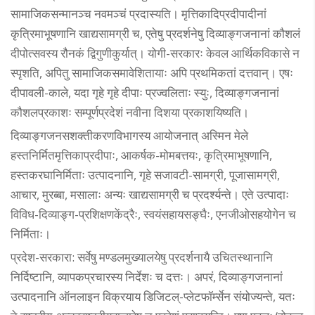
सामाजिकसन्मानञ्च नवमञ्चं प्रदास्यति। मृत्तिकादिप्रदीपादीनां
कृत्रिमाभूषणानि खाद्यसामग्री च, एतेषु प्रदर्शनेषु दिव्याङ्गजनानां कौशलं
दीपोत्सवस्य रौनकं द्विगुणीकुर्यात्। योगी-सरकारः केवल आर्थिकविकासे न
स्पृशति, अपितु सामाजिकसमावेशितायाः अपि प्रथमिकतां दत्तवान्। एषः
दीपावली-काले, यदा गृहे गृहे दीपाः प्रज्वलिताः स्युः, दिव्याङ्गजनानां
कौशलप्रकाशः सम्पूर्णप्रदेशं नवीना दिशया प्रकाशयिष्यति।
दिव्याङ्गजनसशक्तीकरणविभागस्य आयोजनात् अस्मिन मेले
हस्तनिर्मितमृत्तिकाप्रदीपाः, आकर्षक-मोमबत्तयः, कृत्रिमाभूषणानि,
हस्तकरघानिर्मिताः उत्पादनानि, गृहे सजावटी-सामग्री, पूजासामग्री,
आचार, मुरब्बा, मसालाः अन्यः खाद्यसामग्री च प्रदर्श्यन्ते। एते उत्पादाः
विविध-दिव्याङ्ग-प्रशिक्षणकेंद्रैः, स्वयंसहायसङ्घैः, एनजीओसहयोगेन च
निर्मिताः।
प्रदेश-सरकारा: सर्वेषु मण्डलमुख्यालयेषु प्रदर्शनायै उचितस्थानानि
निर्दिष्टानि, व्यापकप्रचारस्य निर्देशः च दत्तः। अपरं, दिव्याङ्गजनानां
उत्पादनानि ऑनलाइन विक्रयाय डिजिटल्-प्लेटफॉर्म्सेन संयोज्यन्ते, यतः