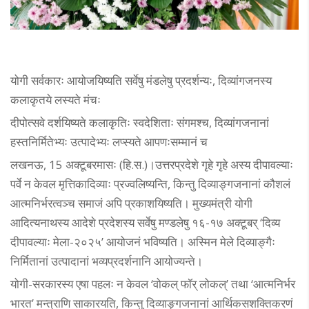
योगी सर्वकारः आयोजयिष्यति सर्वेषु मंडलेषु प्रदर्शन्यः, दिव्यांगजनस्य
कलाकृतये लस्यते मंचः
दीपोत्सवे दर्शयिष्यते कलाकृतिः स्वदेशिताः संगमश्च, दिव्यांगजनानां
हस्तनिर्मितेभ्यः उत्पादेभ्यः लप्स्यते आपणःसम्मानं च
लखनऊ, 15 अक्टूबरमासः (हि.स.)।उत्तरप्रदेशे गृहे गृहे अस्य दीपावल्याः
पर्वे न केवल मृत्तिकादिव्याः प्रज्वलिष्यन्ति, किन्तु दिव्याङ्गजनानां कौशलं
आत्मनिर्भरत्वञ्च समाजं अपि प्रकाशयिष्यति। मुख्यमंत्री योगी
आदित्यनाथस्य आदेशे प्रदेशस्य सर्वेषु मण्डलेषु १६-१७ अक्टूबर् ‘दिव्य
दीपावल्याः मेला-२०२५’ आयोजनं भविष्यति। अस्मिन मेले दिव्याङ्गैः
निर्मितानां उत्पादानां भव्यप्रदर्शनानि आयोज्यन्ते।
योगी-सरकारस्य एषा पहलः न केवल ‘वोकल् फॉर् लोकल्’ तथा ‘आत्मनिर्भर
भारत’ मन्त्राणि साकारयति, किन्तु दिव्याङ्गजनानां आर्थिकसशक्तिकरणं