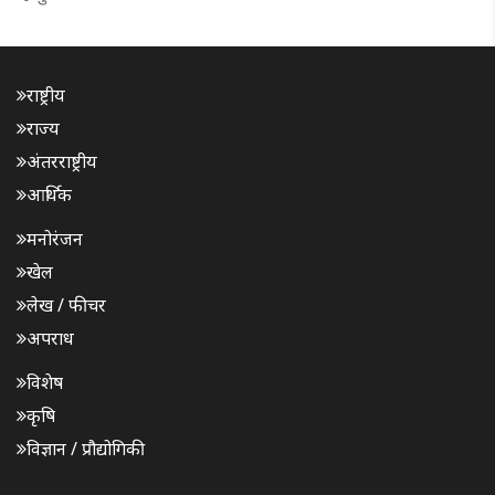
राष्ट्रीय
राज्य
अंतरराष्ट्रीय
आर्थिक
मनोरंजन
खेल
लेख / फीचर
अपराध
विशेष
कृषि
विज्ञान / प्रौद्योगिकी