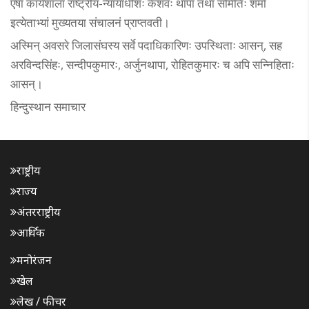
एषा कार्यशाला राष्ट्रीय-न्यायाधीशः केशवः थापा तथा समितिः शर्मा
इत्येताभ्यां मुख्यतया संचालनं प्राप्तवती।
अस्मिन् अवसरे जिलासंघस्य सर्वे पदाधिकारिणः उपस्थिताः आसन्, सह
अरविन्दसिंहः, सन्दीपकुमारः, अर्जुनथापा, रोहितकुमारः च अपि सन्निहिताः
आसन्।
हिन्दुस्थान समाचार
राष्ट्रीय
राज्य
अंतरराष्ट्रीय
आर्थिक
मनोरंजन
खेल
लेख / फीचर