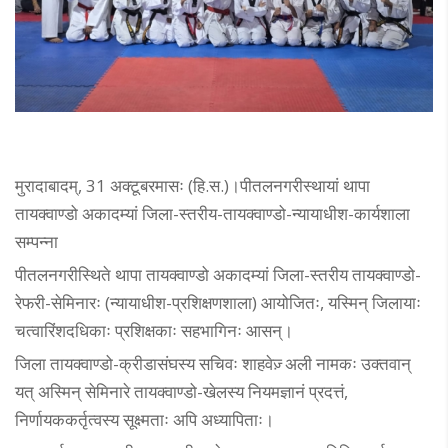
मुरादाबादम्, 31 अक्टूबरमासः (हि.स.)।पीतलनगरीस्थायां थापा
तायक्वाण्डो अकादम्यां जिला-स्तरीय-तायक्वाण्डो-न्यायाधीश-कार्यशाला
सम्पन्ना
पीतलनगरीस्थिते थापा तायक्वाण्डो अकादम्यां जिला-स्तरीय तायक्वाण्डो-
रेफरी-सेमिनारः (न्यायाधीश-प्रशिक्षणशाला) आयोजितः, यस्मिन् जिलायाः
चत्वारिंशदधिकाः प्रशिक्षकाः सहभागिनः आसन्।
जिला तायक्वाण्डो-क्रीडासंघस्य सचिवः शाहवेज़् अली नामकः उक्तवान्
यत् अस्मिन् सेमिनारे तायक्वाण्डो-खेलस्य नियमज्ञानं प्रदत्तं,
निर्णायककर्तृत्वस्य सूक्ष्मताः अपि अध्यापिताः।