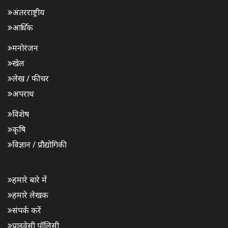
अंतरराष्ट्रीय
आर्थिक
मनोरंजन
खेल
लेख / फीचर
अपराध
विशेष
कृषि
विज्ञान / प्रौद्योगिकी
हमारे बारे में
हमारे लेखक
संपर्क करें
प्राइवेसी पॉलिसी