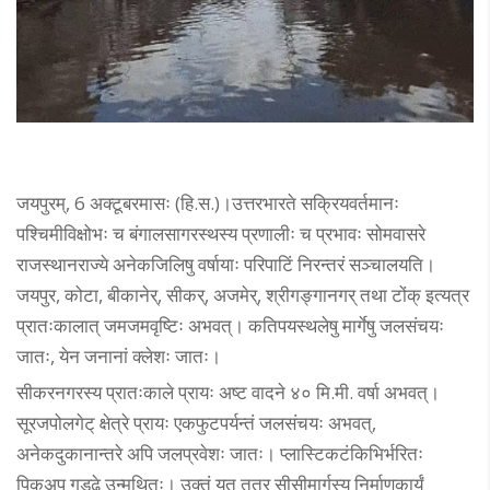
जयपुरम्, 6 अक्टूबरमासः (हि.स.)।उत्तरभारते सक्रियवर्तमानः
पश्चिमीविक्षोभः च बंगालसागरस्थस्य प्रणालीः च प्रभावः सोमवासरे
राजस्थानराज्ये अनेकजिलिषु वर्षायाः परिपाटिं निरन्तरं सञ्चालयति।
जयपुर, कोटा, बीकानेर्, सीकर्, अजमेर्, श्रीगङ्गानगर् तथा टोंक् इत्यत्र
प्रातःकालात् जमजमवृष्टिः अभवत्। कतिपयस्थलेषु मार्गेषु जलसंचयः
जातः, येन जनानां क्लेशः जातः।
सीकरनगरस्य प्रातःकाले प्रायः अष्ट वादने ४० मि.मी. वर्षा अभवत्।
सूरजपोलगेट् क्षेत्रे प्रायः एकफुटपर्यन्तं जलसंचयः अभवत्,
अनेकदुकानान्तरे अपि जलप्रवेशः जातः। प्लास्टिकटंकिभिर्भरितः
पिकअप् गड्ढे उन्मथितः। उक्तं यत् तत्र सीसीमार्गस्य निर्माणकार्यं