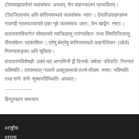
टोल्प्लाझापर्यन्तं जलसंचयः अभवत्, येन वाहनचालनं प्रभावितम्।
टोंकजिलायाम् अपि कतिपयस्थले जलसंचयः जातः। देवलीउपखण्डस्य
गावण्डी ग्रामपञ्चायते एका गृहे जलसंचयः जातः, येन खाद्बैगः नष्टाः।
वातावरणविभागेन सोमवासरे नवजिलासु नारंगसंकेतः तथा विंशतिजिलासु
पीतसंकेतः प्रकाशितः। एतेषु क्षेत्रेषु कतिपयस्थले अक्रोलिकाः (ओले)
गिरण्याशङ्का अपि सूचिता।
वातावरणविशेषज्ञैः उक्तं यत् आगामिनौ द्वौ दिनयोः वर्षायाः परिपाटिः निरन्तरं
भविष्यति। तत्पश्चात् नवतमे अक्टूबरमासे राज्ये मौसमः स्पष्टः भविष्यति
तथा शनैः शनैः शुष्कपरिस्थितिः अभवत्।
---------------
हिन्दुस्थान समाचार
राष्ट्रीय
राज्य