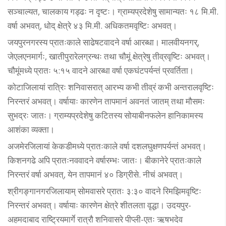
सञ्चाल्यत, चालकाय गड्ढः न दृष्टः। ग्राम्यप्रदेशेषु सामान्यतः १८ मि.मी.
वर्षा अभवत्, धोद् क्षेत्रे ४३ मि.मी. अधिकतमवृष्टिः अभवत्।
जयपुरनगरस्य प्रातःकाले साढेषटवादने वर्षा आरब्धा। मालवीयनगर्,
जेएलएनमार्गः, खातीपुरारेलग्रन्थः तथा चौमूं क्षेत्रेषु तीव्रवृष्टिः अभवत्।
चौमूंमध्ये प्रातः ५:१५ वादने आरब्धा वर्षा एकघंटपर्यन्तं प्रवर्तिता।
कोटाजिलायां रात्रिः शनिवासरात् आरभ्य कभी तीव्रं कभी अन्तरालवृष्टिः
निरन्तरं अभवत्। वर्षायाः कारणेन तापमानं अवनतं जातम् तथा मौसमः
सुभद्रः जातः। ग्राम्यप्रदेशेषु कटितस्य सोयाबीनफलेन हानिकामस्य
आशंका व्यक्ता।
अजमेरजिलायां केकडीमध्ये प्रातःकाले वर्षा दशलघुक्षणपर्यन्तं अभवत्।
किशनगढे अपि प्रातःनववादने वर्षारम्भः जातः। बीकानेरे प्रातःकाले
निरन्तरं वर्षा अभवत्, येन तापमानं ४० डिग्रीसे. नीचं अभवत्।
श्रीगङ्गानगरजिलायाम् सोमवासरे प्रातः ३:३० वादने रिमझिमवृष्टिः
निरन्तरं अभवत्। वर्षायाः कारणेन क्षेत्रे शीतलता वृद्धा। उदयपुर-
अहमदाबाद राष्ट्रियमार्गे रात्रौ शनिवासरे पीप्ली-एतः ऋषभदेव