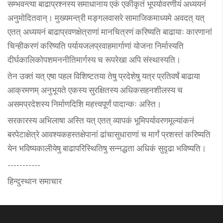
सम्भवन्त्या बाढाप्रश्नस्य समाधानाय एकं एकीकृतं भूपर्यावरणीयं अध्ययनं
अनुमोदितवान्। मुख्यमन्त्री मङ्गलवासरे सामाजिकमाध्यमे अवदत् यत्
एतत् अध्ययनं बाढाप्रवणक्षेत्राणां मानचित्रणं करिष्यति बाढायाः कारणानां
चिन्हीकरणं करिष्यति पर्यायजलप्रवाहमार्गाणां योजना निर्मास्यति
दीर्घकालिकोपशमननीतिमार्गस्य च रूपरेखा अपि संस्थास्यति।
तेन उक्तं यत् एषा पहल विशिष्टतया तेषु प्रदेशेषु यत्र प्रतिवर्षं बाढाया
आक्रमणम् अनुभूयते एकस्य सुरक्षितस्य अधिकसहनशीलस्य च
असमप्रदेशस्य निर्माणदिशि महत्त्वपूर्णं पादान्कः अस्ति।
सरकारस्य अभिलाषा अस्ति यत् एतत् व्यापकं भूमिपर्यावरणमूल्यांकनं
बरपेटाक्षेत्रे आवश्यकहस्तक्षेपानां ढांचासुधाराणां च मार्गं प्रशस्तं करिष्यति
येन भविष्यकालीयेषु बाढापरिस्थितिषु सन्नद्धता अधिकं सुदृढा भविष्यति।
-----------
हिन्दुस्थान समाचार