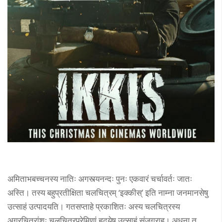
अमिताभबच्चनस्य नातिः अगस्त्यनन्दः पुनः एकवारं चर्चावर्तः जातः
अस्ति। तस्य बहुप्रतीक्षिता चलचित्रम् ‘इक्कीस्’ इति नाम्ना जनमानसेषु
उत्साहं उत्पादयति। गतसप्ताहे प्रकाशितः अस्य चलचित्रस्य
अग्रचित्रांशः चलचित्रप्रेमिणां हृदयेषु उत्साहं संजग्राह। अधुना तु