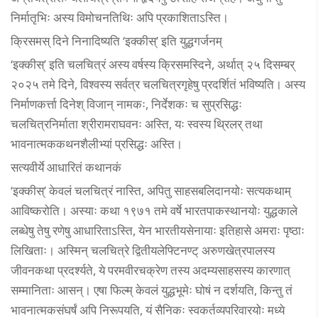
निर्मातृभिः अस्य विमोचनतिथिः अपि प्रकाशिताऽस्ति।
क्रिसमस् दिने निनादिष्यति ‘इक्कीस्’ इति युद्धगर्जनम्
‘इक्कीस्’ इति चलचित्रं अस्य वर्षस्य क्रिसमस्दिने, अर्थात् २५ दिसम्बर्
२०२५ तमे दिने, विश्वस्य सर्वत्र चलचित्रगृहेषु प्रदर्शितं भविष्यति। अस्य
निर्माणकर्त्ता दिनेश् विजान् नामकः, निर्देशकः च सुप्रसिद्धः
चलचित्रनिर्माता श्रीरामराघवनः अस्ति, यः स्वस्य थ्रिलर् तथा
भावनात्मककथनशैलीभ्यां प्रसिद्धः अस्ति।
सत्यवीर्ये आधारितं कथानकं
‘इक्कीस्’ केवलं चलचित्रं नास्ति, अपितु साहसबलिदानयोः सत्यकथाम्
आविष्करोति। अस्याः कथा १९७१ तमे वर्षे भारतपाकस्थानयोः युद्धकाले
लब्धेषु तेषु रणेषु आधारिताऽस्ति, येन भारतीयसेनायाः इतिहासे अमराः पृष्ठाः
लिखिताः। अस्मिन् चलचित्रे द्वितीयलेफ्टिनण्ट् अरुणखेत्रपालस्य
जीवनकथा प्रदर्श्यते, ये परमवीरचक्रेण तस्य अदम्यसाहसस्य कारणात्
सम्मानिताः आसन्। एषा फिल्म् केवलं युद्धभूमेः घोषं न दर्शयति, किन्तु तं
भावनात्मकसंघर्षं अपि निरूपयति, यं सैनिकः स्वकर्तव्यपरिवारयोः मध्ये