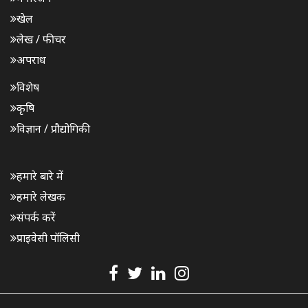
खेल
लेख / फीचर
अपराध
विशेष
कृषि
विज्ञान / प्रौद्योगिकी
हमारे बारे में
हमारे लेखक
संपर्क करें
प्राइवेसी पॉलिसी