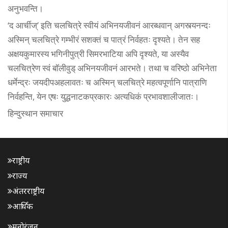
अनुभवन्ति।
‘द आर्चीज्’ इति चलचित्रे स्वीयं अभिनयजीवनं आरब्धवान् अगस्त्यनन्दः
अस्मिन् चलचित्रे गम्भीरं सशक्तं च पात्रं निर्वहतः दृश्यते। तेन सह
अक्षयकुमारस्य भगिनीपुत्री सिमरभाटिया अपि दृश्यते, या अस्यैव
चलचित्रेण स्वं बॉलीवुड् अभिनयजीवनं आरभते। तथा च वरिष्ठो अभिनेता
धर्मेन्द्रः जयदीपअहलावतः च अस्मिन् चलचित्रे महत्वपूर्णानि पात्राणि
निर्वहन्ति, येन एषः युद्धनाटकप्रकारः अत्यधिकं प्रभावशालीजातः।
हिन्दुस्थान समाचार
राष्ट्रीय
राज्य
अंतरराष्ट्रीय
आर्थिक
मनोरंजन