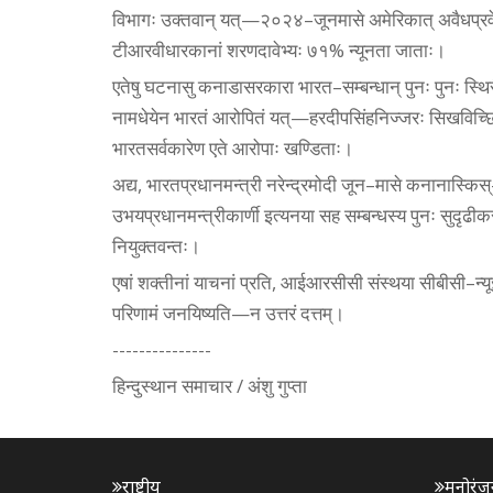
विभागः उक्तवान्‌ यत्‌—२०२४–जूनमासे अमेरिकात्‌ अवैधप्
टीआरवीधारकानां शरणदावेभ्यः ७१% न्यूनता जाताः।
एतेषु घटनासु कनाडासरकारा भारत–सम्बन्धान्‌ पुनः पुनः स्थिरी
नामधेयेन भारतं आरोपितं यत्‌—हरदीपसिंहनिज्जरः सिखविच्छिन्
भारतसर्वकारेण एते आरोपाः खण्डिताः।
अद्य, भारतप्रधानमन्त्री नरेन्द्रमोदी जून–मासे कनानास्किस्
उभयप्रधानमन्त्रीकार्णी इत्यनया सह सम्बन्धस्य पुनः सुदृढीक
नियुक्तवन्तः।
एषां शक्तीनां याचनां प्रति, आईआरसीसी संस्थया सीबीसी–न्यूज़
परिणामं जनयिष्यति—न उत्तरं दत्तम्‌।
---------------
हिन्दुस्थान समाचार / अंशु गुप्ता
राष्ट्रीय
मनोरंज