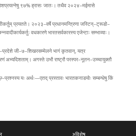
रवेशप्रयत्नेषु ९७% ह्रासः जातः। तथैव २०२४–मईमासे
कर्तुम्‌ प्रयतते। २०२३–वर्षे प्रधानमन्त्रिणा जस्टिन्‌–ट्रूडो–
नवादीकार्यकर्तुः वधकारणे भारतसर्वकारस्य एजेन्टाः सम्भाव्याः।
‌–प्रदेशे जी–७–शिखरसम्मेलने भागं कृतवान्‌, यत्र
रणं अभ्यदिशताम्‌। अगस्ते उभौ राष्ट्रौ परस्पर–नूतन–उच्चायुक्तौ
्‌–प्रश्नस्य यः अर्थः—एतद्‌ प्रस्तावः भारतकनाडयोः सम्बन्धेषु किं
न
विशेष