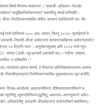
स्य विषये चिन्ताम्‌ व्यक्तवन्तः। ‘प्रवासी–अधिकार–नेटवर्क्‌’
्वकारं ‘सामूहिकनिर्वासनयन्त्रं’ स्थापयितुं समर्थं करिष्यति।
क–वीजा–निरस्तिकरणशक्ति संघीय–सरकारं प्रार्थितवती यतः सैव
२३–मई मासे प्रतिमासं ५००–अधः आसन्‌, किन्तु २०२४–जुलाईमासे ते
त्‌ ‘अस्थायी–निवासी–वीजा’ आवेदनानां सत्यापनप्रक्रिया आवेदनप्रवर्तनं
ात्‌ ५४ दिनानि जातः। अनुमोदनमूल्यम् अपि २०२४ मध्ये न्यूनः
–संस्था CBसी–न्यूज़्‌ इत्यस्मै उक्तवती यत्‌—“नवीनाः शक्तयः
तर्फीयाः न भविष्यन्ति।”
्‌–नामधेयाय ज्ञापनं समर्प्य, तं विभागाय अतिरिक्तप्रपत्रस्य–शक्त्यः
यी–निवासीप्रपत्राणां निरस्तिकरणशक्ति सुरक्षासंकटम् न्यूनं करोति,
ा तस्याः दियाब्‌–कार्यालयं, आव्रजनविभागं, वैश्विकप्रकरणविभागं च
्यां न्यूनयितुं, सूचनाविनिमयं वृद्धयितुं, अवास्तव–आगन्तुकानां अवैध–
रुपयोग–अधिकदेशेषु’ अस्थायी–वीजावेदनानां कठोरपरीक्षणं समाविष्टम्‌।