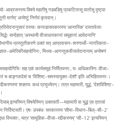
 आव्रजनस्य विषये महतीषु गडबडिषु प्रकटितासु वार्तासु दृष्ट्वा
 मार्गम्’ अन्वेष्टुं निर्णयं कृतवान्‌।
ाः प्रतिवेदनानुसारं तस्याः कनाडासरकारस्य ‘आन्तरिक’ दस्तावेजाः
सिद्धेः सन्देहात्‌ ‘अस्थायी वीजाधारकानां समूहानां आवेदनानि’
भागीय-प्रस्तुतीकरणे उक्तं यत्‌ आप्रवासन–शरणार्थी–नागरिकता–
ात–अमेरिकीसहयोगिनः, मिथ्या–आगन्तुकवीजावेदनानाम्‌ अन्वेषणं
सहयोगिभिः सह एकं कार्यसमूहं निर्मितवन्तः, यः अधिकारिणः वीजा–
ं च बाङ्ग्लादेशं च ‘विशिष्ट–समस्यायुक्त–देशौ’ इति अभिहितवन्तः।
दीकरणस्य’ शक्तयः कथं प्रयुज्येरन्‌। तत्र महामारी, युद्धं, ‘देशविशिष्ट–
े।
्‌ इत्यस्मिन्‌ विषयेस्मिन्‌ उक्तवती—महामारी वा युद्धं एव एतासां
‌’ न निर्दिष्टवती। एषः उपबंधः सरकारस्य ‘सीमा–विधान–बिल्‌–सी–2’
्विधा विभक्तः, यत्र ‘सामूहिक–वीजा–रद्दीकरणम्’ ‘सी–12’ इत्यस्मिन्‌