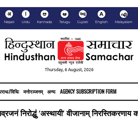
अ
ا
ಆ
ఆ
આ
A
എ
Nepali
Urdu
Kannada
Telugu
Gujrati
English
Malayalam
Thursday, 6 August, 2026
राध:/विधि:
मनोरञ्जनम्
अन्य:
AGENCY SUBSCRIPTION FORM
आव्रजनं निरोद्धुं ‘अस्थायी’ वीजानाम्‌ निरस्तिकरणाय