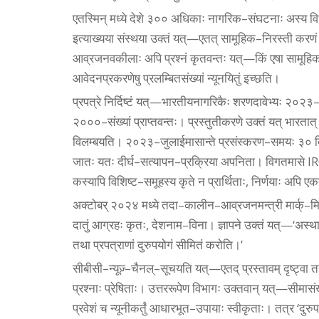
एतस्मिन्‌ मध्ये देशे ३०० अधिकाः नागरिक–संघटनाः अस्य विधेय
इत्याख्यया संस्थया उक्तं यत्‌—एतत्‌ सामूहिक–निरस्ती करणं सर
आव्रजनवकीलाः अपि प्रश्नं कृतवन्तः यत्‌—किं एषा सामूहि
आवेदनप्रकरणेषु प्रलम्बितसंख्यां न्यूनयितुं इच्छति।
प्रपत्रे निर्दिष्टं यत्‌—भारतीयनागरिकैः शरणदावेभ्यः २०
२०००–संख्यां प्राप्तवन्तः। प्रस्तुतीकरणे उक्तं यत्‌ भारता
विलम्बयति। २०२३–जुलाईमासान्ते प्रसंस्करण–समयः ३० दिन
जातः यतः दीर्घ–सत्यापन–प्रक्रिया अपनिता। विगतमासे IRCC
कस्यापि विशिष्ट–समूहस्य कृते न प्रार्थिताः, निर्णयाः अपि एक
अक्टोबर्‌ २०२४ मध्ये तदा–कालीन–आव्रजनमन्त्री मार्क्‌–मिलर
दातुं आग्रहः कृतः, देशनाम–विना। ज्ञापने उक्तं यत्‌—‘अस्था
तथा प्रपत्राणां दुरुपयोगं सीमितं करोति।’
सीबीसी–न्यूज़्‌–चैनल्‌–सूचयति यत्‌—एतद्‌ प्रस्तावम् दृष्ट्व
प्रश्नाः प्रेषिताः। उत्तररूपेण विभागः उक्तवान्‌ यत्‌—सीमासंख
प्रवेशं च न्यूनीकर्तुं आधारभूत–उपायाः स्वीकृताः। तत्र ‘दु