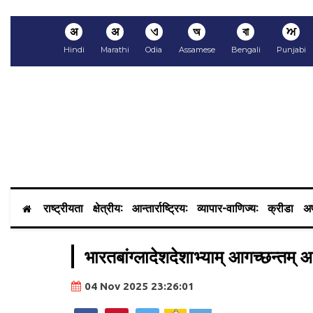
अ
अ
ଏ
অ
বা
ਅ
Hindi
Marathi
Odia
Assamese
Bengali
Punjabi
राष्ट्रीयता
क्षेत्रीय:
आन्तार्राष्ट्रिय:
व्यापार-वाणिज्य:
क्रीडा
अप
भारतबांग्लादेशदेशाभ्याम् आगच्छन्तम् 
04 Nov 2025 23:26:01