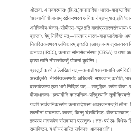
ओटावा, 4 नवंबरमासः (हि.स.)कनाडादेशः भारत–बाङ्ग्लादेशयोः
‘अस्थायी’ वीजानाम्‌ रद्दीकरणस्य अधिकारं प्राप्नुयात् इति ‘कानूनी
अमेरिकीय-चैनल्‌–सीबीएस्‌–न्यूज़्‌ इति वार्ताप्रसारणसंस्थाय
प्राप्ताः, येषु निर्दिष्टं यत्‌—सरकार भारत–बाङ्ग्लादेशयोः अप
नितस्तिकरणस्य अधिकारम् इच्छति।आव्रजनमन्त्रालयस्य वि
कनाडा (IRCC), कनाडा सीमासेवासंस्था (CBSA) च तथा अज्ञ
कृत्वा तानि नीरस्तीकर्तुं योजनां कुर्वन्ति।
प्रस्तुतीकरणे उल्लिखितं यत्‌—कनाडीयसंस्थानानि अमेरिकीय
अस्वीकृति–नीरस्तिकरणयोः अधिकारैः सशक्तान्‌ करोति, भारत
दस्तावेजस्य एका भागे निर्दिष्टं यत्‌—‘सामूहिक–रूपेण वीजा–रद्
वीजाधारकाः’ इत्यादीनि काल्पनिक–परिदृश्यानि सूचीक्रियन्त
यद्यपि सार्वजनिकरूपेण कनाडादेशस्य आव्रजनमन्त्री लीना–दियाब
शक्तीनां याचनायाः कारणं, किन्तु ‘देशविशिष्ट–वीजाधारकान्
इत्यस्य भागरूपेण संसदायाम्‌ प्रस्तुतः। ततः परं एषः विधेयः द
समाविष्टम्‌, यं शीघ्रं पारितुं सर्वकारः आकाङ्क्षति।