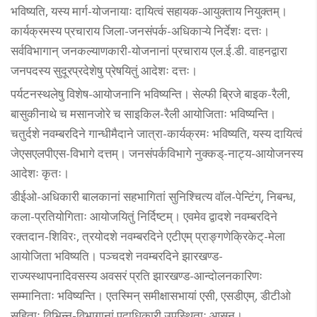
भविष्यति, यस्य मार्ग-योजनायाः दायित्वं सहायक-आयुक्ताय नियुक्तम्।
कार्यक्रमस्य प्रचाराय जिला-जनसंपर्क-अधिकाऱ्ये निर्देशः दत्तः।
सर्वविभागान् जनकल्याणकारी-योजनानां प्रचाराय एल.ई.डी. वाहनद्वारा
जनपदस्य सुदूरप्रदेशेषु प्रेषयितुं आदेशः दत्तः।
पर्यटनस्थलेषु विशेष-आयोजनानि भविष्यन्ति। सेल्फी ब्रिजे बाइक-रैली,
बासुकीनाथे च मसानजोरे च साइकिल-रैली आयोजिताः भविष्यन्ति।
चतुर्दशे नवम्बरदिने गान्धीमैदाने जात्रा-कार्यक्रमः भविष्यति, यस्य दायित्वं
जेएसएलपीएस-विभागे दत्तम्। जनसंपर्कविभागे नुक्कड्-नाट्य-आयोजनस्य
आदेशः कृतः।
डीईओ-अधिकारी बालकानां सहभागितां सुनिश्चित्य वॉल-पेन्टिंग्, निबन्ध,
कला-प्रतियोगिताः आयोजयितुं निर्दिष्टम्। एवमेव द्वादशे नवम्बरदिने
रक्तदान-शिविरः, त्रयोदशे नवम्बरदिने एटीएम् प्राङ्गणेक्रिकेट्-मेला
आयोजिता भविष्यति। पञ्चदशे नवम्बरदिने झारखण्ड-
राज्यस्थापनादिवसस्य अवसरं प्रति झारखण्ड-आन्दोलनकारिणः
सम्मानिताः भविष्यन्ति। एतस्मिन् समीक्षासभायां एसी, एसडीएम्, डीटीओ
सहिताः विभिन्न-विभागानां पदाधिकारी उपस्थिताः आसन्।