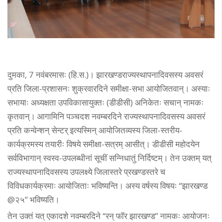
दुमका, 7 नवंबरमासः (हि.स.)। झारखण्डराज्यस्थापनादिवसस्य अवसरं
प्रति जिला-प्रशासनः शुक्रवारदिने समीक्षा-सभा आयोजितवान्। अस्याः
सभायाः अध्यक्षता उपविकासायुक्तः (डीडीसी) अनिकेतः सचान् नामकः
कृतवान्। आगामिनि पञ्चदश नवम्बरदिने राज्यस्थापनादिवसस्य अवसरं
प्रति कन्वेन्शन् सेन्टर् इत्यस्मिन् आयोजितव्यस्य जिला-स्तरीय-
कार्यक्रमस्य तयारीः विषये समीक्षा-सत्रम् आसीत्। डीडीसी महोदयेन
सर्वविभागान् स्वस्व-उपलब्धीनां सूचीं सन्निधातुं निर्दिष्टम्। तेन उक्तम् यत्
राज्यस्थापनादिवसस्य उपलक्ष्ये जिलास्तरे प्रखण्डस्तरे च
विविधकार्यक्रमाः आयोजिताः भविष्यन्ति। अस्य वर्षस्य विषयः “झारखण्ड
@२५” भविष्यति।
तेन उक्तं यत् एकादशे नवम्बरदिने “रन् फॉर झारखण्ड” नामकः आयोजनः