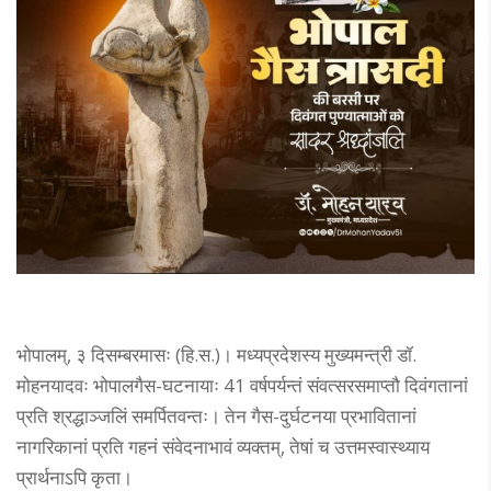
भोपालम्, ३ दिसम्बरमासः (हि.स.)। मध्यप्रदेशस्य मुख्यमन्त्री डॉ.
मोहनयादवः भोपालगैस-घटनायाः 41 वर्षपर्यन्तं संवत्सरसमाप्तौ दिवंगतानां
प्रति श्रद्धाञ्जलिं समर्पितवन्तः। तेन गैस-दुर्घटनया प्रभावितानां
नागरिकानां प्रति गहनं संवेदनाभावं व्यक्तम्, तेषां च उत्तमस्वास्थ्याय
प्रार्थनाऽपि कृता।