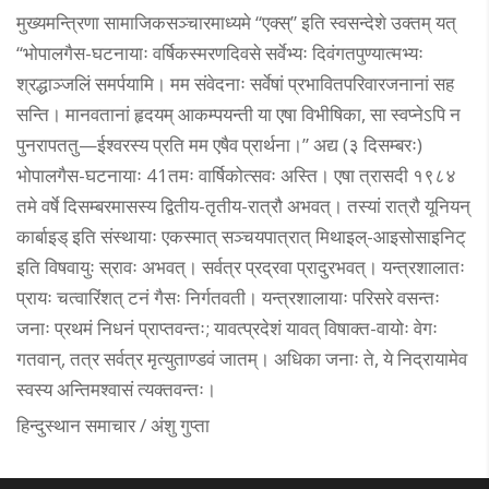
मुख्यमन्त्रिणा सामाजिकसञ्चारमाध्यमे “एक्स्” इति स्वसन्देशे उक्तम् यत्
“भोपालगैस-घटनायाः वर्षिकस्मरणदिवसे सर्वेभ्यः दिवंगतपुण्यात्मभ्यः
श्रद्धाञ्जलिं समर्पयामि। मम संवेदनाः सर्वेषां प्रभावितपरिवारजनानां सह
सन्ति। मानवतानां हृदयम् आकम्पयन्ती या एषा विभीषिका, सा स्वप्नेऽपि न
पुनरापततु—ईश्वरस्य प्रति मम एषैव प्रार्थना।” अद्य (३ दिसम्बरः)
भोपालगैस-घटनायाः 41तमः वार्षिकोत्सवः अस्ति। एषा त्रासदी १९८४
तमे वर्षे दिसम्बरमासस्य द्वितीय-तृतीय-रात्रौ अभवत्। तस्यां रात्रौ यूनियन्
कार्बाइड् इति संस्थायाः एकस्मात् सञ्चयपात्रात् मिथाइल्-आइसोसाइनिट्
इति विषवायुः स्रावः अभवत्। सर्वत्र प्रद्रवा प्रादुरभवत्। यन्त्रशालातः
प्रायः चत्वारिंशत् टनं गैसः निर्गतवती। यन्त्रशालायाः परिसरे वसन्तः
जनाः प्रथमं निधनं प्राप्तवन्तः; यावत्प्रदेशं यावत् विषाक्त-वायोः वेगः
गतवान्, तत्र सर्वत्र मृत्युताण्डवं जातम्। अधिका जनाः ते, ये निद्रायामेव
स्वस्य अन्तिमश्वासं त्यक्तवन्तः।
हिन्दुस्थान समाचार / अंशु गुप्ता