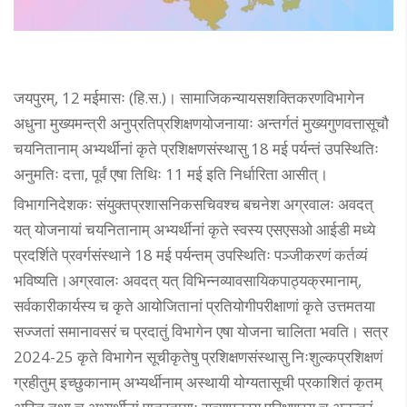
जयपुरम्, 12 मईमासः (हि.स.)। सामाजिकन्यायसशक्तिकरणविभागेन
अधुना मुख्यमन्त्री अनुप्रतिप्रशिक्षणयोजनायाः अन्तर्गतं मुख्यगुणवत्तासूचौ
चयनितानाम् अभ्यर्थीनां कृते प्रशिक्षणसंस्थासु 18 मई पर्यन्तं उपस्थितिः
अनुमतिः दत्ता, पूर्वं एषा तिथिः 11 मई इति निर्धारिता आसीत्।
विभागनिदेशकः संयुक्तप्रशासनिकसचिवश्च बचनेश अग्रवालः अवदत्
यत् योजनायां चयनितानाम् अभ्यर्थीनां कृते स्वस्य एसएसओ आईडी मध्ये
प्रदर्शिते प्रवर्गसंस्थाने 18 मई पर्यन्तम् उपस्थितिः पञ्जीकरणं कर्तव्यं
भविष्यति।अग्रवालः अवदत् यत् विभिन्नव्यावसायिकपाठ्यक्रमानाम्,
सर्वकारीकार्यस्य च कृते आयोजितानां प्रतियोगीपरीक्षाणां कृते उत्तमतया
सज्जतां समानावसरं च प्रदातुं विभागेन एषा योजना चालिता भवति। सत्र
2024-25 कृते विभागेन सूचीकृतेषु प्रशिक्षणसंस्थासु निःशुल्कप्रशिक्षणं
ग्रहीतुम् इच्छुकानाम् अभ्यर्थीनाम् अस्थायी योग्यतासूची प्रकाशितं कृतम्