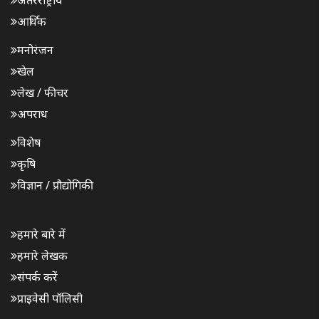
आर्थिक
मनोरंजन
खेल
लेख / फीचर
अपराध
विशेष
कृषि
विज्ञान / प्रौद्योगिकी
हमारे बारे में
हमारे लेखक
संपर्क करें
प्राइवेसी पॉलिसी