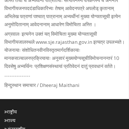
अस्ति तथा च अभ्यर्थीनां पात्रतायाः सत्यापनस्य परिक्षणस्य च अनन्तरं
विभागीयजनपददंडाधिकारिभ्यः तेषाम् आवेदनपत्रे अपलोड् कृतानाम्
अभिलेख पत्राणां पश्चात् पात्रानाम् अभ्यर्थीनां मुख्या योग्यतासूची इत्येन
अनुमोदितानाम् आवेदनानाम् आधारेण विमोचिता अस्ति ।
अग्रवालः इत्यनेन उक्तं यत् विमोचिता मुख्या योग्यतासूची
विभागीयजालस्थले www.sje.rajasthan.gov.in इत्यत्र उपलभ्यते।
योजनायाः संशोधितनवीनविस्तृतमार्गदर्शिकायाः
मानकसञ्चालनप्रक्रियायाः अनुसारं मुख्ययोग्यसूचीविमोचनानन्तरं 10
दिवसेषु अभ्यर्थिनः प्रशिक्षणसंस्थायां प्रतिवेदनं दातुं प्रावधानं वर्तते।
---------------
हिन्दुस्थान समाचार / Dheeraj Maithani
राष्ट्रीय
राज्य
अंतरराष्ट्रीय