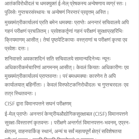
आतंकविरोधीदलं च धमक्युक्तं ई-मेल् प्रेषकस्य अन्वेषणाय व्यग्रं स्तः।
पुलिसेः गुप्तचरसंस्थायः च अन्वेषणं निरन्तरं प्रवृत्तम् अस्ति।
मुख्यमंत्रीकार्यालयं प्रति बमेन धमक्याः प्राप्तेः अनन्तरं सचिवालये अपि
गहनं परीक्षणं प्रचलितम्। प्रवेशकर्तृणां गहनं परीक्षणं सुरक्षाप्रहरिभिः
क्रियमाणम् आसीत्। तेषां पृष्ठपेटिकायाः वस्त्राणां च परीक्षणं कृत्वा एव
प्रवेशः दत्तः।
शनिवासरे अवकाशदिनं सति सचिवालये सामान्यदिनेभ्यः न्यूनः
अधिकारीकर्मचारिणां आगमनम् आसीत्। केवलं कियतः अधिकारीणः एव
मुख्यमंत्रीकार्यालयं प्राप्तवन्तः। परं बमधमक्याः कारणेन ते अपि
कार्यालयात् बहिर्नीताः। केवलं विस्फोटकनिरोधीदलः च गुप्तचरदलः एव
तत्र स्थितवन्तः।
CISF द्वारा विमानपत्तने सघनं परीक्षणम्
ई-मेल् प्राप्तेः अनन्तरं केन्द्रीयऔद्योगिकसुरक्षाबल (CISF) विमानपत्तने
सुरक्षा-विस्तारणं कृतवन्तः। परीक्षणे अन्तर्गतं विमानपत्तन-भवनम्, एप्रन-
क्षेत्रम्, वाहनपार्किङ् स्थानं, अन्यं च सर्वं महत्वपूर्णं क्षेत्रं सविशेषतया