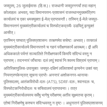
जयपुरम्, 26 जुलाईमासः (हि.स.)। राजधानी जयपुरनगर्यां तदा महान्
कोलाहलः अभवत्, यदा विमानपत्तन-प्रशासनं राजस्थानमुख्यमंत्रिणः
कार्यालयं च एका धमक्युक्ता ई-मेल् प्राप्तवन्तौ। तस्मिन् ई-मेले जयपुर-
विमानपत्तनं मुख्यमंत्रीकार्यालयं च विस्फोटकद्रव्यैः उडयितुं इत्युक्तं
आसीत्।
एतस्मिन् पश्चात् पुलिसप्रशासनः तत्क्षणमेव सचेष्टः अभवत्। तत्कालं
मुख्यमंत्रीकार्यालये विमानपत्तने च गहनं परीक्षणकार्यं आरब्धम्। द्वौ अपि
अधिककाले पर्यन्तं सञ्चालिते निरीक्षणकार्ये किमपि संदिग्धं वस्तु न
प्राप्तम्। तदनन्तरं जाँचायाः दलं लघुं श्वासं निःश्वस्य विश्रामं प्राप्तम्।
अतिरिक्तपुलिस-उपायुक्तः जयपुर-दक्षिणं ललितशर्मा इत्यनेन उक्तं यत्
नियन्त्रणकेन्द्रात् सूचना प्राप्तेः अनन्तरं अशोकनगर-थानायाः
पुलिसदलम्, आतंकविरोधी-दलः (ATS), SDRF-दलः, श्वानदलः च,
विस्फोटकनिरोधीदलः च सचिवालयं प्राप्तवन्तः। तत्र
मुख्यमंत्रीकार्यालयस्य सर्वेषु भागेषु परीक्षणम् अतीव सूक्ष्मतया कृतम्।
एतेषां निरीक्षणेषु कश्चन संदिग्धवस्तु न दृष्टः। अधुनातनं पुलिसप्रशासनम्