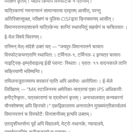
परीक्षणं कृतम्। यद्यपि किमपि विस्फोटकं न प्राप्तम्।
यात्रिकाणां गमनागमनं सामान्यतया प्रवृत्तम् आसीत्, परन्तु
अतिरिक्तसुरक्षा, परीक्षणं च पुलिस-CISFद्वारा क्रियमाणम् आसीत्।
विमानपत्तनप्रशासने यात्रिकेभ्यः शान्तिं स्थापयितुं सहयोगं च याचितवतः।
ई-मेल विषये विवरणम्।
तस्मिन् मेल्-संदेशे उक्तं यत् — “जयपुर-विमानपत्तने चत्वारः
विस्फोटकयन्त्राणि स्थापिता:। टर्मिनल-१, टर्मिनल-२ इत्यत्र चत्वारः
नाइट्रिक्-इम्प्रोवाइज़्ड् ईडी प्लान्टः स्थिताः। प्रातः ११ वादनकाले तानि
सक्रियाणी भविष्यन्ति।
तमिलनाडुराज्यस्य सरकारं प्रति अपि आरोपाः आरोपिताः। ई-मेले
लिखितम् — “MK स्टालिनस्य अमेरिका-यात्रायां एका IPS अधिकारीः
हनीट्रैप्कृतः, पत्रकाराणां च प्रलोभनं कृतम्। अनाथालयात् कन्यकानां
यौनशोषणम् अपि क्रियते।” एकद्विकालस्य अन्तरालेन मुख्यमंत्रीकार्यालयं
विमानपत्तनं च विस्फोटैः विनाशनीयम् इत्यपि उक्तम्।
एतादृशीभर्त्सना पूर्वं अपि विद्यालये, मेट्रो-स्थानके, न्यायालये,
सवाईमानसिंह-क्रीडाङ्गणे च प्राप्ताः।