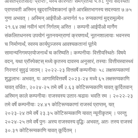
औसतप्रतिसादः प्राप्तः, यस्य कारणतः समग्रतया ५.०८ गुणा सदस्यतां
प्राप्तवती अस्मिन् खुदरानिवेशकानां कृते आरक्षितभागस्य सदस्यता ७.७५
गुणा अभवत् । अस्मिन् आईपीओ-अन्तर्गतं १० रुप्यकाणां मुद्रामूल्येन
२१.६४ लक्षं नवीनं भागं निर्गतम् अस्ति । कम्पनी आईपीओ मार्गेण
संकलितधनस्य उपयोगं नूतनयन्त्राणां क्रयणार्थं, नूतनशालायाः भवनस्य
च निर्माणार्थं, स्वस्य कार्यपुञ्जस्य आवश्यकतानां पूर्तये
सामान्यनिगमप्रयोजनार्थं च करिष्यति। कम्पनीयाः वित्तीयस्थितेः विषये
वदन्, यथा प्रॉस्पेक्टस् मध्ये कृतस्य दावस्य अनुसारं, तस्याः वित्तीयस्वास्थ्यं
निरन्तरं सुदृढं जातम्। २०२२-२३ वित्तवर्षे कम्पनीयाः ५८ लक्षरूप्यकाणां
शुद्धलाभः अभवत्, यः आगामिवित्तवर्षे २०२३-२४ मध्ये ६५ लक्षरूप्यकाणि
यावत् वर्धितः, २०२४-२५ तमे वर्षे २.६३ कोटिरूप्यकाणि यावत् कूर्दितवान्
अस्मिन् काले कम्पनीयाः राजस्वस्य उतार-चढावः भवति स्म । २०२२-२३
तमे वर्षे कम्पनीयाः २४.४१ कोटिरूप्यकाणां राजस्वं प्राप्तम्, यत्
२०२३-२४ तमे वर्षे २३.३५ कोटिरूप्यकाणि यावत् न्यूनीकृतम् । परन्तु
२०२४-२५ तमे वर्षे पुनः अस्य राजस्वस्य वृद्धिः अभवत्, अतः तस्य राजस्वं
३०.३१ कोटिरूप्यकाणि यावत् कूर्दितम् ।