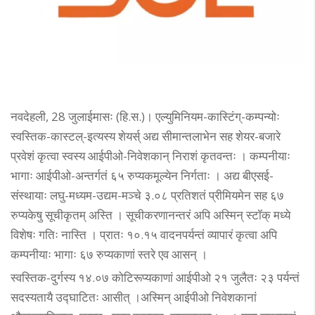
नवदेहली, 28 जुलाईमासः (हि.स.)। एल्युमिनियम-कास्टिंग्-कम्पन्योः
स्वस्तिक-कास्टल्-इत्यस्य शेयर्स् अद्य सीमान्तलाभेन सह शेयर-बजारे
प्रवेशं कृत्वा स्वस्य आईपीओ-निवेशकान् निराशं कृतवन्तः । कम्पनीयाः
भागाः आईपीओ-अन्तर्गतं ६५ रुप्यकमूल्येन निर्गताः । अद्य बीएसई-
संस्थायाः लघु-मध्यम-उद्यम-मञ्चे ३.०८ प्रतिशतं प्रीमियमेन सह ६७
रुप्यकेषु सूचीकृतम् अस्ति । सूचीकरणानन्तरं अपि अस्मिन् स्टॉक् मध्ये
विशेषः गतिः नास्ति । प्रातः १०.१५ वादनपर्यन्तं व्यापारं कृत्वा अपि
कम्पनीयाः भागाः ६७ रुप्यकाणां स्तरे एव आसन् ।
स्वस्तिक-दुर्गस्य १४.०७ कोटिरूप्यकाणां आईपीओ २१ जुलैतः २३ पर्यन्तं
सदस्यतायै उद्घाटितः आसीत् ।अस्मिन् आईपीओ निवेशकानां