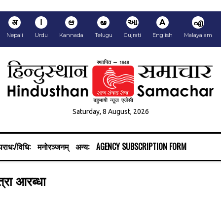
अ
ا
ಆ
ఆ
આ
A
എ
Nepali
Urdu
Kannada
Telugu
Gujrati
English
Malayalam
Saturday, 8 August, 2026
राध:/विधि:
मनोरञ्जनम्
अन्य:
AGENCY SUBSCRIPTION FORM
्रा आरब्धा