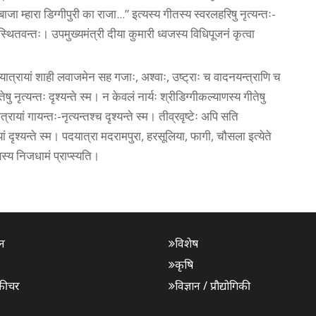
जा म्हारा डिग्गीपुरी का राजा...” इत्यस्य गीतस्य स्वरलहरिषु नृत्यन्तः-
्रस्थितवन्तः। उपमुख्यमंत्री दीया कुमारी ध्वजस्य विधिपूजनं कृत्वा
यात्रायां शाही लवाजमेन सह गजाः, अश्वाः, उष्ट्राः च वादनयन्त्राणि च
ु नृत्यन्तः दृश्यन्ते स्म। न केवलं नार्यः श्रीडिग्गीकल्याणस्य गीतेषु
्रायां गायन्तः-नृत्यन्तश्च दृश्यन्ते स्म। तीव्रवृष्टेः अपि सति
ं दृश्यन्ते स्म। पदयात्रा मदरामपुरा, हरसूलिया, फागी, चौसला इत्येते
स्य निजधामं प्राप्स्यति।
न
विशेष
कृषि
फीचर
विज्ञान / प्रौद्योगिकी