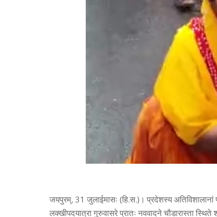
जयपुरम्, 31 जुलाईमासः (हि.स.)। प्रदेशस्य अतिविशालानां पदय
लक्खीपदयात्रा गुरुवासरे प्रातः नववादने चौडारास्ता स्थिते