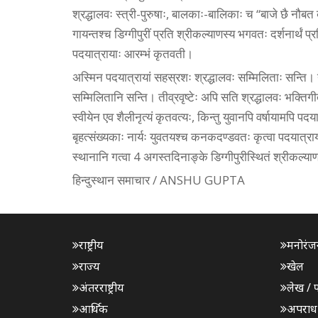
श्रद्धालवः स्त्री-पुरुषाः, बालकाः-बालिकाः च “बाजे छै नौबत बा
गायन्तश्च डिग्गीपुरीं प्रति श्रीकल्याणस्य भगवतः दर्शनार्थं प
पदयात्रायाः आरम्भं कृतवती।
अस्मिन पदयात्रायां सहस्रशः श्रद्धालवः सम्मिलिताः सन्ति। 
सम्मिलितानि सन्ति। तीव्रवृष्टेः अपि सति श्रद्धालवः भक्तिगीतेष
स्वीयेन एव शैलीनृत्यं कृतवत्यः, किन्तु युवानपि वर्षायामपि पदयात
बृहत्संख्यकाः नार्यः युवतयश्च कनकदण्डवतः कृत्वा पदयात्राया
स्थानानि गत्वा 4 अगस्तदिनाङ्के डिग्गीपुरीस्थितं श्रीकल्याण
हिन्दुस्थान समाचार / ANSHU GUPTA
राष्ट्रीय
मनोरंज
राज्य
खेल
अंतरराष्ट्रीय
लेख / 
आर्थिक
अपराध