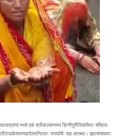
ात्राणां मध्ये एकं श्रीकल्याणस्य डिग्गीपुरीनिवासिनः षष्ठिता
 श्रीताडकेश्वरमहादेवमन्दिरतः जयघोषैः सह आरब्धा। बृहत्संख्यकाः