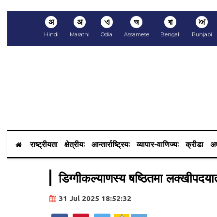
अ
अ
ଏ
অ
বা
ਅ
Hindi
Marathi
Odia
Assamese
Bengali
Punjabi
राष्ट्रीयता
क्षेत्रीय:
आन्तार्राष्ट्रिय:
व्यापार-वाणिज्य:
क्रीडा
अप
डिग्गीकल्याणस्य षष्ठितमा लक्खीपदयात
31 Jul 2025 18:52:32