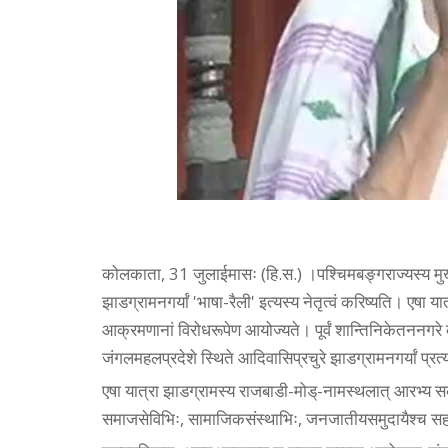
कोलकाता, 31 जुलाईमासः (हि.स.) ।पश्चिमबङ्गराज्यस्य मुख्
झाडग्रामनगर्यां 'भाषा-रैली' इत्यस्य नेतृत्वं करिष्यति। एषा 
आक्रमणानां विरोधरूपेण आयोज्यते। पूर्वं शान्तिनिकेतननगरे को
जंगलमहलप्रदेशे स्थिते आदिवासिप्रचुरे झाडग्रामनगर्यां प्रत्यक्षं
एषा यात्रा झाडग्रामस्य राजबाडी-मोड्-नामस्थलात् आरभ्य सर्कस्
समाजसेविभिः, सामाजिकसंस्थाभिः, जनजातीयसमुदायैश्च स