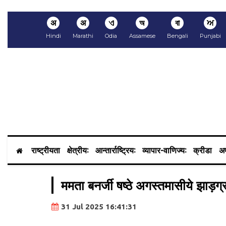
अ
अ
ଏ
অ
বা
ਅ
Hindi
Marathi
Odia
Assamese
Bengali
Punjabi
राष्ट्रीयता
क्षेत्रीय:
आन्तार्राष्ट्रिय:
व्यापार-वाणिज्य:
क्रीडा
अप
ममता बनर्जी षष्ठे अगस्तमासीये झाड़ग्र
31 Jul 2025 16:41:31