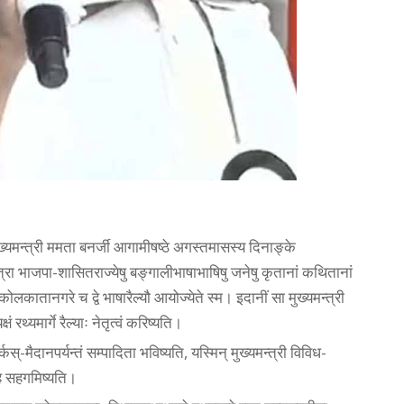
यमन्त्री ममता बनर्जी आगामीषष्ठे अगस्तमासस्य दिनाङ्के
यात्रा भाजपा-शासितराज्येषु बङ्गालीभाषाभाषिषु जनेषु कृतानां कथितानां
लकातानगरे च द्वे भाषारैल्यौ आयोज्येते स्म। इदानीं सा मुख्यमन्त्री
 रथ्यमार्गे रैल्याः नेतृत्वं करिष्यति।
-मैदानपर्यन्तं सम्पादिता भविष्यति, यस्मिन् मुख्यमन्त्री विविध-
ह सहगमिष्यति।