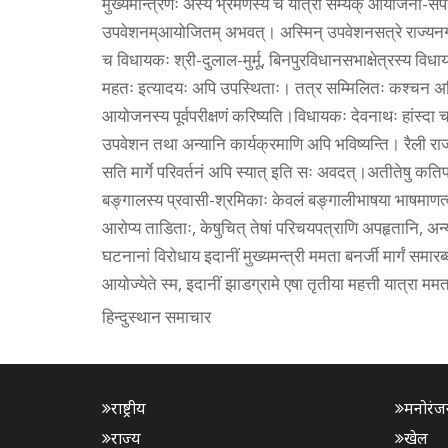
मुख्यमन्त्रिणः अस्य भ्रमणस्य च यात्रा सम्यक् आयोजना-स
उपवेशनम्आयोजितम् अभवत्। अस्मिन् उपवेशनसत्रे राज्यनगर
च विधायकः श्री-दुलाल-मुर्मू, बिनपुरविधानसभाक्षेत्रस्य विध
महतः इत्यादयः अपि उपस्थिताः। तत्र सम्मिलितः कश्चन अधिका
आयोजनस्य पूर्वपरीक्षणं करिष्यति।विधायकः देवनाथः हांस्दा 
उपवेशन तथा अन्यानि कार्यक्रमाणि अपि भविष्यन्ति। रैली राजबाड
सति मार्गे परिवर्तनं अपि स्यात् इति सः अवदत्।अतीतेषु कतिपयम
बङ्गालस्य प्रवासी-श्रमिकाः केवलं बङ्गालीभाषया भाषमाणत्वा
आरोप्य ताडिताः, केषुचित् तेषां परिचयपत्राणि अपहृतानि, अन्यत
घटनानां विरोधाय इदानीं मुख्यमन्त्री ममता बनर्जी मार्गं समारब्
आयोज्येते स्म, इदानीं झाडग्रामे एषा तृतीया महत्ती यात्रा ममत
हिन्दुस्थान समाचार
राष्ट्रीय
मनोरंज
राज्य
खेल