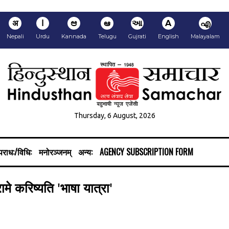
अ
ا
ಆ
ఆ
આ
A
എ
Nepali
Urdu
Kannada
Telugu
Gujrati
English
Malayalam
Thursday, 6 August, 2026
राध:/विधि:
मनोरञ्जनम्
अन्य:
AGENCY SUBSCRIPTION FORM
ामे करिष्यति 'भाषा यात्रा'