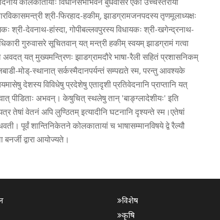
ंपादनाय कोलकातायाः विधानसभाभवने बुधवासरे एका उच्चस्तरीया
विकासमन्त्री श्री-फिरहाद-हकीम्, झाडग्रामजनपदस्य तृणमूलाध्यक्षः
ायकः श्री-देवनाथ-हांस्दा, गोपीबल्लवपुरस्य विधायकः श्री-खगेन्द्रनाथ-
री गुरुवासरे सूचितवान् यत् मन्त्री हकीम् स्वयम् झाडग्रामं गत्वा
च अवदत् यत् मुख्यमन्त्रिणः झाडग्रामदौरे भाषा-रैली सहितं प्रशासनिकम्
ी-मोड्-स्थानात् सर्कस्मैदानपर्यन्तं सम्पद्यते स्म, परन्तु आवश्यके
ासेषु देशस्य विविधेषु प्रदेशेषु एतादृशी प्रतिवेदनानि प्राप्तानि यत्
त् पीडिताः अभवन्। केषुचित् स्थलेषु तान् 'बाङ्ग्लादेशीयः' इति
्र तेषां वेतनं अपि लुण्ठितम् इत्यादीनि घटनानि दृश्यन्ते स्म।एतेषां
धवती। पूर्वं शान्तिनिकेतने कोलकातायां च भाषासम्मानविषये द्वे रैल्यौ
ा बनर्जी द्वारा आयोज्यते।
न
विशेष
कृषि