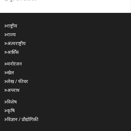
राष्ट्रीय
राज्य
अंतरराष्ट्रीय
आर्थिक
मनोरंजन
खेल
लेख / फीचर
अपराध
विशेष
कृषि
विज्ञान / प्रौद्योगिकी