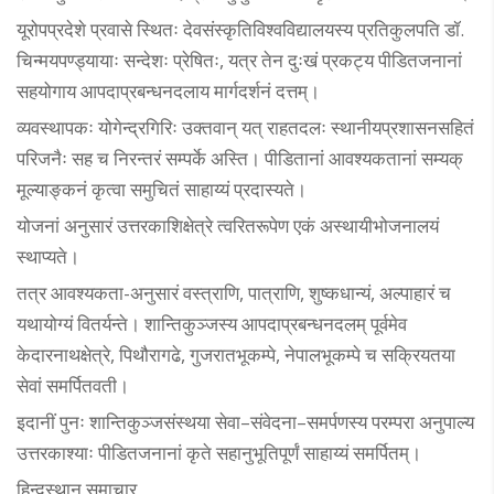
यूरोपप्रदेशे प्रवासे स्थितः देवसंस्कृतिविश्वविद्यालयस्य प्रतिकुलपति डॉ.
चिन्मयपण्ड्यायाः सन्देशः प्रेषितः, यत्र तेन दुःखं प्रकट्य पीडितजनानां
सहयोगाय आपदाप्रबन्धनदलाय मार्गदर्शनं दत्तम्।
व्यवस्थापकः योगेन्द्रगिरिः उक्तवान् यत् राहतदलः स्थानीयप्रशासनसहितं
परिजनैः सह च निरन्तरं सम्पर्के अस्ति। पीडितानां आवश्यकतानां सम्यक्
मूल्याङ्कनं कृत्वा समुचितं साहाय्यं प्रदास्यते।
योजनां अनुसारं उत्तरकाशिक्षेत्रे त्वरितरूपेण एकं अस्थायीभोजनालयं
स्थाप्यते।
तत्र आवश्यकता-अनुसारं वस्त्राणि, पात्राणि, शुष्कधान्यं, अल्पाहारं च
यथायोग्यं वितर्यन्ते। शान्तिकुञ्जस्य आपदाप्रबन्धनदलम् पूर्वमेव
केदारनाथक्षेत्रे, पिथौरागढे, गुजरातभूकम्पे, नेपालभूकम्पे च सक्रियतया
सेवां समर्पितवती।
इदानीं पुनः शान्तिकुञ्जसंस्थया सेवा–संवेदना–समर्पणस्य परम्परा अनुपाल्य
उत्तरकाश्याः पीडितजनानां कृते सहानुभूतिपूर्णं साहाय्यं समर्पितम्।
हिन्दुस्थान समाचार