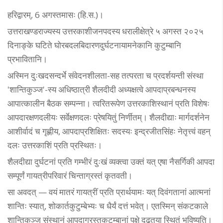
हरिद्वारम्, 6 अगस्तमासः (हि.स.)।
उत्तराखण्डराज्यस्य उत्तरकाशीजनपदस्य धरालीक्षेत्रे ५ अगस्त २०२५
दिनाङ्के घटिते घोरबदलबिदारणदुर्घटनायामनेकानि कुटुम्बानि
प्रभावितानि।
अस्मिन दुःखदसन्दर्भे संवेदनशीलता-सह तत्परता च प्रदर्शयन्ती संस्था
'शान्तिकुञ्ज'-स्य अधिष्ठात्री शैलदीदी अध्यक्षत्वे आपदाप्रबन्धनस्य
आपात्कालीन बैठक सम्पन्ना। त्वरितरूपेण उत्तरकाशिस्थानं प्रति विशेषः
आपदारक्षणदलीयः सर्वेक्षणदलः प्रेषयितुं निर्णीतम्। शैलदीद्याः मार्गदर्शनेन
आशीर्वादं च गृह्णीय, आपदाप्रशिक्षितः सदस्यः इन्द्रजीतसिंहः नेतृत्त्वं वहन्
दलः उत्तरकाशिं प्रति प्रस्थितः।
शैलदीद्या दुर्घटनां प्रति गम्भीरं दुःखं व्यक्त्वा उक्तं यत् एषा नैसर्गिकी आपदा
सम्पूर्णं गायत्रीपरिवारं चिन्ताग्रस्तं कृतवती।
सा अवदत् — वयं मातरं गायत्रीं प्रति प्रार्थयामः यत् दिवंगतानां आत्मनां
शान्तिः स्यात्, शोकार्तकुटुम्बेभ्यः च धैर्यं दत्तं भवेत्। एतस्मिन् संकटकाले
शान्तिकुञ्ज संस्थानं आपदाग्रस्तकुटुम्बानां पक्षे दृढतया स्थितं भविष्यति।