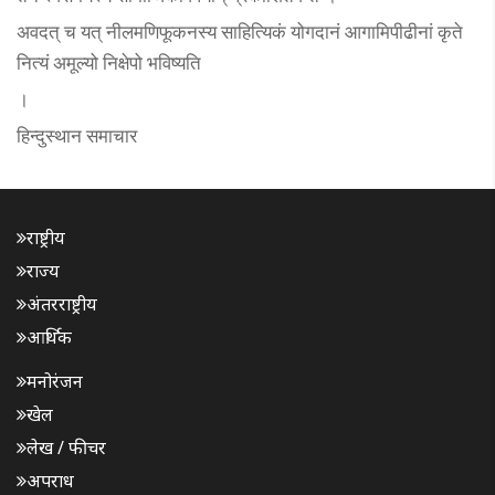
अवदत् च यत् नीलमणिफूकनस्य साहित्यिकं योगदानं आगामिपीढीनां कृते
नित्यं अमूल्यो निक्षेपो भविष्यति
।
हिन्दुस्थान समाचार
राष्ट्रीय
राज्य
अंतरराष्ट्रीय
आर्थिक
मनोरंजन
खेल
लेख / फीचर
अपराध