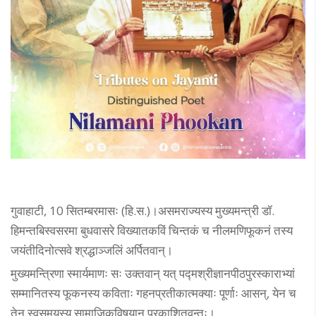
गुवाहाटी, 10 सितम्बरमासः (हि.स.)।असमराज्यस्य मुख्यमन्त्री डॉ.
हिमन्तबिस्वसरमा बुधवासरे विख्यातकविं चिन्तकं च नीलमणिफूकनं तस्य
जयंतीदिनोत्सवे श्रद्धाञ्जलिं अर्पितवान्।
मुख्यमन्त्रिणा स्मार्यमाणः सः उक्तवान् यत् पद्मश्रीज्ञानपीठपुरस्काराभ्यां
सम्मानितस्य फूकनस्य कविताः गहनप्रतीकात्मक्याः पूर्णाः आसन्, येन च
तेन स्वसमयस्य सामाजिकविषयान् प्रकाशितवन्तः।