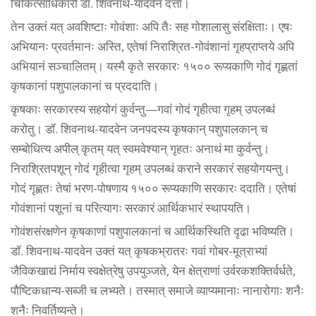
चिकित्साधिकारी डॉ. शिवनाथ-यादवेन दत्ता।
तेन उक्तं यत् अवशिष्टाः गोवंशाः अपि तैः सह गोशालासु संरक्षिताः। एषः
अभियानः प्रवर्तमानः अस्ति, एतेषां निराश्रित-गोवंशानां गृहप्राप्तये अपि
अभियानं सञ्चालितम्। यस्मै कृते सरकारः १५०० रूप्यकाणि गोदं गृह्णतां
कृषकानां पशुपालकानां च प्रददाति।
कृषकाः सरकारस्य सहयोगं कुर्वन्तु—गवां गोदं गृहीत्वा गृहम् उपलब्धं
करोतु। डॉ. शिवनाथ-यादवेन जनपदस्य कृषकान् पशुपालकान् च
सम्बोधित्य अपील् कृतम् यत् स्वमवेश्यान् गृहतः अनाथं मा कुर्वन्तु।
निराश्रितपशून् गोदं गृहीत्वा गृहम् उपलब्धं कराने सरकारं सहयोगयन्तु।
गोदं गृह्णतः तेषां भरण-पोषणाय १५०० रूप्यकाणि सरकारः ददाति। एतेषां
गोवंशानां पशूनां च परित्यागः सरकारं आर्थिकभारं स्थापयति।
गोवंशसंरक्षणेन कृषकाणां पशुपालकानां च आर्थिकस्थिति दृढा भविष्यति।
डॉ. शिवनाथ-यादवेन उक्तं यत् कृषकभ्रातरः गवां गोबर-मूत्राभ्यां
जैविकखाद्यं निर्माय स्वक्षेत्रेषु उपयुञ्जते, येन क्षेत्राणां उर्वरकशक्तिर्वर्धते,
पौष्टिकधान्य-सब्जी च लभ्यते। तस्मात् समाजे व्याप्यमानाः नानारोगाः शनैः
शनैः निवर्तिष्यन्ते।