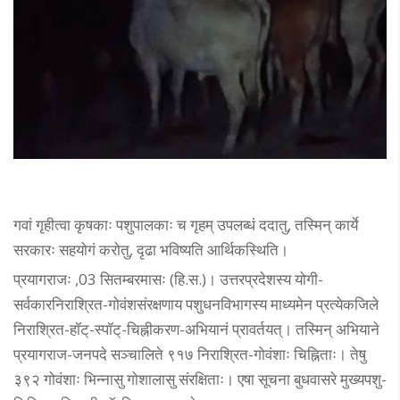
गवां गृहीत्वा कृषकाः पशुपालकाः च गृहम् उपलब्धं ददातु, तस्मिन् कार्ये
सरकारः सहयोगं करोतु, दृढा भविष्यति आर्थिकस्थिति।
प्रयागराजः ,03 सितम्बरमासः (हि.स.)। उत्तरप्रदेशस्य योगी-
सर्वकारनिराश्रित-गोवंशसंरक्षणाय पशुधनविभागस्य माध्यमेन प्रत्येकजिले
निराश्रित-हॉट्-स्पॉट्-चिह्नीकरण-अभियानं प्रावर्तयत्। तस्मिन् अभियाने
प्रयागराज-जनपदे सञ्चालिते ९१७ निराश्रित-गोवंशाः चिह्निताः। तेषु
३९२ गोवंशाः भिन्नासु गोशालासु संरक्षिताः। एषा सूचना बुधवासरे मुख्यपशु-