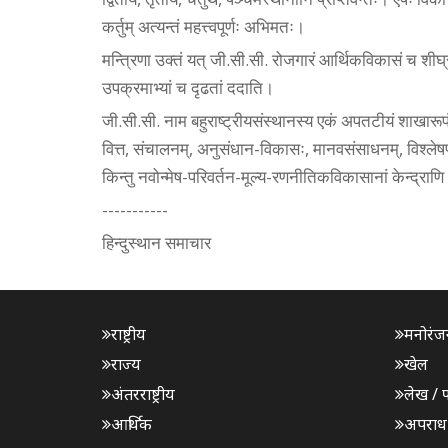
कर्तुम् अत्यन्तं महत्त्वपूर्णः अभिमतः।
मन्त्रिणा उक्तं यत् जी.सी.सी. रोजगारं आर्थिकविकासं च शीघ्र
उपक्रमाभ्यां च दृढतां ददाति।
जी.सी.सी. नाम बहुराष्ट्रीयसंस्थानस्य एकं अपतटीयं शाखारूपं भ
वित्त, संचालनम्, अनुसंधान-विकासः, मानवसंसाधनम्, विश्लेषणम्
किन्तु नवोन्मेष-परिवर्तन-मूल्य-रणनीतिकविकासानां केन्द्रा
-----------
हिन्दुस्थान समाचार
राष्ट्रीय
मनोरंज
राज्य
खेल
अंतरराष्ट्रीय
लेख / 
आर्थिक
अपराध