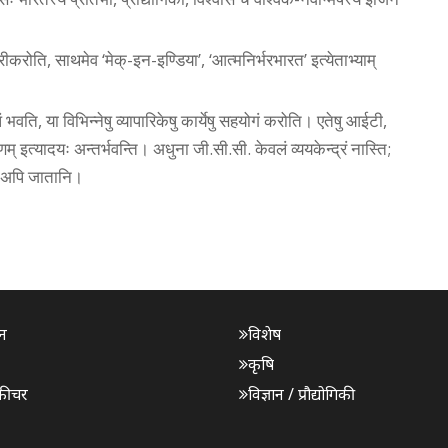
ीकरोति, साथमेव ‘मेक्-इन-इण्डिया’, ‘आत्मनिर्भरभारत’ इत्येताभ्याम्
वति, या विभिन्नेषु व्यापारिकेषु कार्येषु सहयोगं करोति। एतेषु आईटी,
 इत्यादयः अन्तर्भवन्ति। अधुना जी.सी.सी. केवलं व्ययकेन्द्रं नास्ति;
णि अपि जातानि।
न
विशेष
कृषि
फीचर
विज्ञान / प्रौद्योगिकी