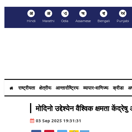
अ
अ
ଏ
অ
বা
ਅ
Hindi
Marathi
Odia
Assamese
Bengali
Punjabi
राष्ट्रीयता
क्षेत्रीय:
आन्तार्राष्ट्रिय:
व्यापार-वाणिज्य:
क्रीडा
अप
मोदिनो उद्देश्येन वैश्विक क्षमता केंद्रे
03 Sep 2025 19:31:31