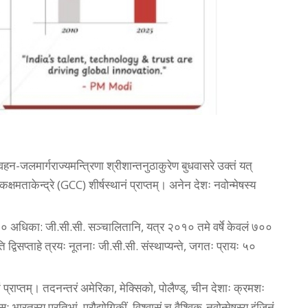
न-जलमार्गराज्यमन्त्रिणा श्रीशान्तनुठाकुरेण बुधवासरे उक्तं यत्
िकक्षमताकेन्द्रे (GCC) शीर्षस्थानं प्राप्तम्। अनेन देशः नवोन्मेषस्य
 १८०० अधिका: जी.सी.सी. सञ्चालितानि, यत्र २०१० तमे वर्षे केवलं ७००
 द्विसप्ताहे त्रयः नूतनाः जी.सी.सी. संस्थाप्यन्ते, जगतः प्रायः ५०
ानं प्राप्तम्। तदनन्तरं अमेरिका, मेक्सिको, पोलैण्ड्, चीन देशाः क्रमशः
ः भारतस्य प्रतिभां, प्रौद्योगिकीं, विश्वासं च वैश्विक-नवोन्मेषस्य इंजिनं