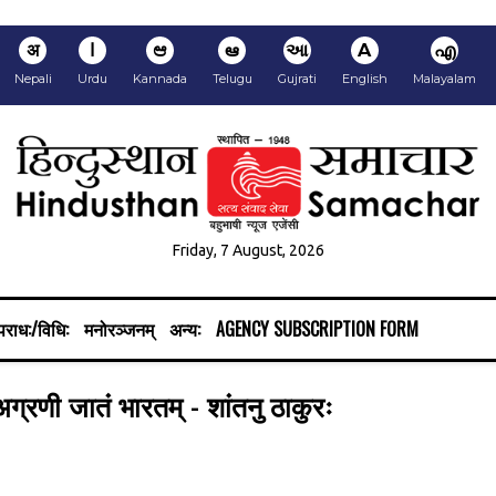
अ
ا
ಆ
ఆ
આ
A
എ
Nepali
Urdu
Kannada
Telugu
Gujrati
English
Malayalam
Friday, 7 August, 2026
राध:/विधि:
मनोरञ्जनम्
अन्य:
AGENCY SUBSCRIPTION FORM
षु अग्रणी जातं भारतम् - शांतनु ठाकुरः