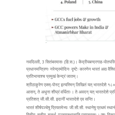
नवदिल्ली, 3 सितंबरमासः (हि.स.)। केंद्रीयबन्दरगाह-पोतपरिवह
प्रधानमन्त्रिणः नरेन्द्रमोदिनः दृष्टेः कारणेन भारतं अद्य वैश्व
प्रतिभायाश्च प्रमुखं केन्द्रं जातम्।
श्रीठाकुरेण एक्स्-पोस्ट् इत्यस्मिन् लिखितं यत् भारतदेशे
आसन्, ते अधुना शीघ्रं वर्धिताः। ते अवदन् यत् भारतदेशे प्रति
प्रतिशत् जी.सी.सी. इदानीं भारतदेशे एव सन्ति।
भारतं शीर्षपञ्चेषु प्रियतमेभ्यः जी.सी.सी. स्थानेषु प्रथमं स्थ
द्वितीय, तृतीय, चतुर्थ, पञ्चमस्थानानि प्राप्तवन्तः। एषः विकास