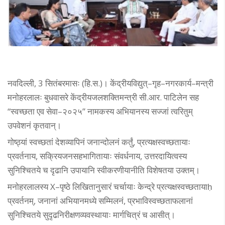
नवदिल्ली, 3 सितंबरमासः (हि.स.)। केंद्रीयविद्युत्–गृह–नगरकार्य–मन्त्री
मनोहरलालः बुधवासरे केंद्रीयजलशक्तिमन्त्री सी.आर. पाटिलेन सह
“स्वच्छता एव सेवा–२०२५” नामकस्य अभियानस्य सज्जां त्वरितुम्
उपवेशनं कृतवान्।
गोष्ठ्यां स्वच्छतां देशव्यापिनं जनान्दोलनं कर्तुं, प्रत्यक्षस्वच्छतायाः
प्रवर्तनाय, सक्रियजनसहभागितायाः संवर्धनाय, उत्तरदायित्वस्य
सुनिश्चितये च दृढानि उपायानि स्वीकरणीयानीति विशेषतया उक्तम्।
मनोहरलालस्य X–पृष्ठे लिखितानुसारं चर्चायाः केन्द्रे प्रत्यक्षस्वच्छतायाḥ
प्रवर्तनम्, जनानां अभियानमध्ये सम्मिलनं, प्रभाविस्वच्छताफलानां
सुनिश्चितये सुदृढनिरीक्षणव्यवस्थायाः मार्गचित्रं च आसीत्।