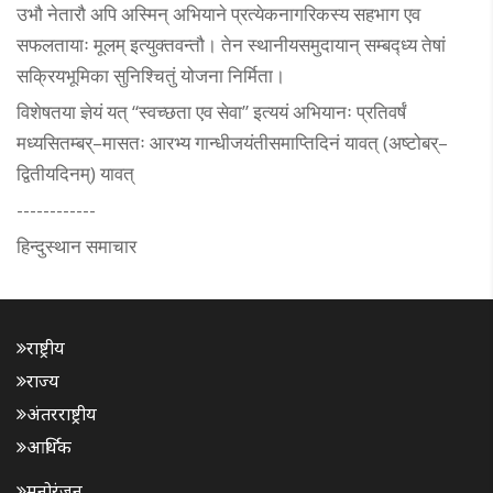
उभौ नेतारौ अपि अस्मिन् अभियाने प्रत्येकनागरिकस्य सहभाग एव
सफलतायाः मूलम् इत्युक्तवन्तौ। तेन स्थानीयसमुदायान् सम्बद्ध्य तेषां
सक्रियभूमिका सुनिश्चितुं योजना निर्मिता।
विशेषतया ज्ञेयं यत् “स्वच्छता एव सेवा” इत्ययं अभियानः प्रतिवर्षं
मध्यसितम्बर्–मासतः आरभ्य गान्धीजयंतीसमाप्तिदिनं यावत् (अष्टोबर्–
द्वितीयदिनम्) यावत्
------------
हिन्दुस्थान समाचार
राष्ट्रीय
राज्य
अंतरराष्ट्रीय
आर्थिक
मनोरंजन