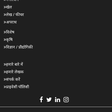
खेल
लेख / फीचर
अपराध
विशेष
कृषि
विज्ञान / प्रौद्योगिकी
हमारे बारे में
हमारे लेखक
संपर्क करें
प्राइवेसी पॉलिसी