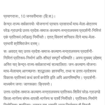
प्रयागराजः, 10 जनवरीमासः (हि.स.)।
केन्द्र-राज्य-सर्वकारयोः योजनानां प्रचार-प्रसारार्थं माघ-मेला-क्षेत्रस्य
परेड-ग्राउण्डे उत्तर-प्रदेश-समाज-कल्याण-मन्त्रालयस्य प्रदर्शनी-निमित्तं
एकं प्रतिरूपं (मॉडल्) निर्मीयते। एतत् विवरणं शनिवार-दिने माघ-मेला-
प्रभारी श्रीषिराजेन दत्तम्।
सः अवदत् यत् उत्तर-प्रदेश-समाज-कल्याण-मन्त्रालयस्य प्रदर्शनी-
निमित्तं प्रतिरूप-निर्माणं अति-शीघ्रं सम्पूर्णं भविष्यति। अस्य मुख्यम् उद्देशम्
अस्ति यत् केन्द्र-राज्य-सर्वकाराभ्यां सञ्चालिताः जन-कल्याण-योजनाः
माघ-मेलायाम् आगच्छन्तः श्रद्धालवः ज्ञास्यन्ति, तथा च उत्तर-प्रदेशस्य
विकास-प्रतिरूपं कथं कार्यं करोति इति अपि अवगमिष्यन्ति। प्रदर्शनी-
माध्यमेन जनाः जागरूकाः क्रियन्ते।
उत्तर-प्रदेश-समाज-कल्याण-मन्त्रालयस्य प्रतिरूप-शिविरं परेड-ग्राउण्डे
किला-मार्गस्य संगम-वापसी-मार्गस्य च पार्श्वे निर्मीयते। प्रतिरूप-निर्माणे
नियोजिताः श्रमिकाः अवदन् यत् अद्यापि अस्य निर्माणाय द्वौ दिवसौ