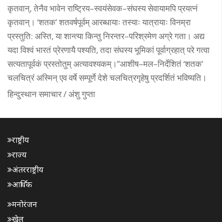
कृतवान्, तेनैव भावेन राष्ट्रिय–स्वयंसेवक–संघस्य सेवायामपि प्रयत्नं
कृतवान्। ‘शतक’ शतवर्षपूर्वम् आरब्धायाः तस्याः यात्रायाः विनम्रा
प्रस्तुति: अस्ति, या शान्त्या किन्तु निरन्तर–परिश्रमेण अग्रे गता। अद्य
यदा विश्वं भारतं प्रेरणायै पश्यति, तदा संघस्य भूमिकां पूर्वाग्रहात् परे गत्वा
सत्यतापूर्वकं प्रस्तोतुम् अत्यावश्यकम्।”आशीष–मल–निर्देशितं ‘शतक’
चलचित्रं अस्मिन् एव वर्षे सम्पूर्णे देशे चलचित्रगृहेषु प्रदर्शितं भविष्यति।
हिन्दुस्थान समाचार / अंशु गुप्ता
राष्ट्रीय
राज्य
अंतरराष्ट्रीय
आर्थिक
मनोरंजन
खेल