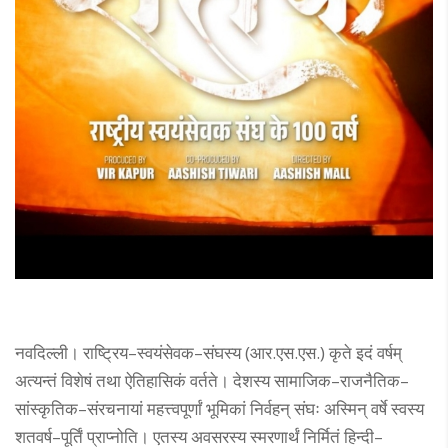
नवदिल्ली। राष्ट्रिय–स्वयंसेवक–संघस्य (आर.एस.एस.) कृते इदं वर्षम्
अत्यन्तं विशेषं तथा ऐतिहासिकं वर्तते। देशस्य सामाजिक–राजनैतिक–
सांस्कृतिक–संरचनायां महत्त्वपूर्णां भूमिकां निर्वहन् संघः अस्मिन् वर्षे स्वस्य
शतवर्ष–पूर्तिं प्राप्नोति। एतस्य अवसरस्य स्मरणार्थं निर्मितं हिन्दी–