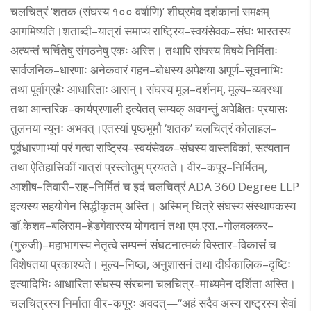
चलचित्रं ‘शतक (संघस्य १०० वर्षाणि)’ शीघ्रमेव दर्शकानां समक्षम्
आगमिष्यति।शताब्दी–यात्रां समाप्य राष्ट्रिय–स्वयंसेवक–संघः भारतस्य
अत्यन्तं चर्चितेषु संगठनेषु एकः अस्ति। तथापि संघस्य विषये निर्मिताः
सार्वजनिक–धारणाः अनेकवारं गहन–बोधस्य अपेक्षया अपूर्ण–सूचनाभिः
तथा पूर्वाग्रहैः आधारिताः आसन्। संघस्य मूल–दर्शनम्, मूल्य–व्यवस्था
तथा आन्तरिक–कार्यप्रणाली इत्येतत् सम्यक् अवगन्तुं अपेक्षितः प्रयासः
तुलनया न्यूनः अभवत्।एतस्यां पृष्ठभूमौ ‘शतक’ चलचित्रं कोलाहल–
पूर्वधारणाभ्यां परं गत्वा राष्ट्रिय–स्वयंसेवक–संघस्य वास्तविकां, सत्यतान
तथा ऐतिहासिकीं यात्रां प्रस्तोतुम् प्रयतते। वीर–कपूर–निर्मितम्,
आशीष–तिवारी–सह–निर्मितं च इदं चलचित्रं ADA 360 Degree LLP
इत्यस्य सहयोगेन सिद्धीकृतम् अस्ति। अस्मिन् चित्रे संघस्य संस्थापकस्य
डॉ.केशव–बलिराम–हेडगेवारस्य योगदानं तथा एम.एस.–गोलवलकर–
(गुरुजी)–महाभागस्य नेतृत्वे सम्पन्नं संघटनात्मकं विस्तार–विकासं च
विशेषतया प्रकाश्यते। मूल्य–निष्ठा, अनुशासनं तथा दीर्घकालिक–दृष्टिः
इत्यादिभिः आधारिता संघस्य संरचना चलचित्र–माध्यमेन दर्शिता अस्ति।
चलचित्रस्य निर्माता वीर–कपूरः अवदत्—“अहं सदैव अस्य राष्ट्रस्य सेवां