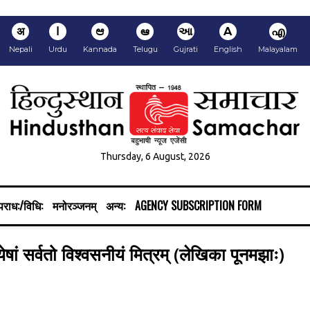
अ
ا
ಆ
ఆ
આ
A
എ
Nepali
Urdu
Kannada
Telugu
Gujrati
English
Malayalam
Thursday, 6 August, 2026
राध:/विधि:
मनोरञ्जनम्
अन्य:
AGENCY SUBSCRIPTION FORM
त्येषां सर्वतो विश्वसनीयं मित्रम् (लेखिका पूनमझाः)