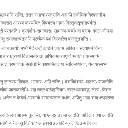
ब्धानि सन्ति, तत्र समाचारपत्राणि अद्यापि सर्वाधिकविश्वसनीय-
ाचारात् आरभ्य कस्यचित् विषयस्य गहन-विस्तृतसूचनापर्यन्तं
ामग्रीं प्रददति। दूरदर्शन-समाचाराः सामान्य-चर्चाः वा प्रायः काल-सीमया
िन्तु समाचारपत्राणि प्रत्येकं पक्षं विस्तारेण प्रस्तुतयन्ति।
जानकार्योः मध्ये भेदं कर्तुं कठिनं जातम् अस्ति। सत्यापनं विना
समाचारपत्राणां विश्वसनीयता अधिकमहत्त्वपूर्णा भवति। अस्माभिः
्रवत् प्रमाणिक-स्रोतांसि प्राथमिकतया स्वीकरणीयाः, येन अस्मभ्यं
ितु ज्ञानस्य विशालः भण्डारः अपि सन्ति। देशविदेशयोः घटनाः राजनीति
त्येषां जानकारीभिः सह तत्र वर्गपहेलिकाः स्वास्थ्यसम्बद्ध-लेखाः फैशन
ेन न केवलं अस्माकं सामान्यज्ञानं वर्धते, अपितु भाषा शब्दभण्डारश्च
स्वदिनस्य आरम्भं कुर्वन्ति, या एकाऽ उत्तमा आदतिः अस्ति। एषा आदतिः
योगी-परीक्षासु विशेषतः आईएएस इत्यादि-प्रतिष्ठित-परीक्षाणां