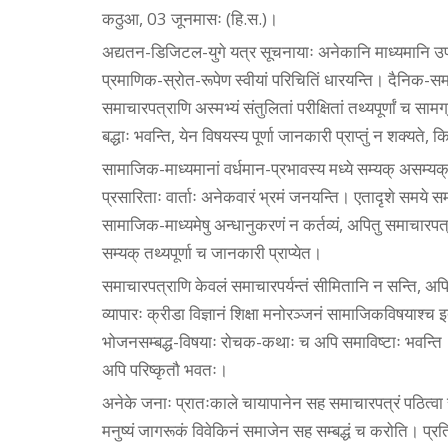
कठुआ, 03 जूनमासः (हि.स.)।
अद्यतन-डिजिटल-युगे यत्र सूचनायाः अनेकानि माध्यमानि उपल
प्रमाणिक-स्रोत-रूपेण स्वीयां परिचितिं धारयन्ति। दैनिक-सम
समाचारपत्राणि अस्मभ्यं संतुलितां परीक्षितां तथ्यपूर्णां च स
बद्धाः भवन्ति, येन विषयस्य पूर्णा जानकारी प्राप्तुं न शक्यते, क
सामाजिक-माध्यमानां वर्धमान-प्रभावस्य मध्ये सम्यक् असम्यक्-
प्रसारिताः वार्ताः अनेकवारं भ्रमं जनयन्ति। एतादृशे समये 
सामाजिक-माध्यमेषु अन्धानुकरणं न कर्तव्यं, अपितु समाचारपत
सम्यक् तथ्यपूर्णा च जानकारी प्राप्येत।
समाचारपत्राणि केवलं समाचारपर्यन्तं सीमितानि न सन्ति, अप
व्यापारः क्रीडा विज्ञानं शिक्षा मनोरञ्जनं सामाजिकविषयाश्च इ
भोजनसम्बद्ध-विषयाः रोचक-कथाः च अपि समाविष्टाः भवन्ति। अन
अपि परिष्कृतौ भवतः।
अनेके जनाः प्रातःकाले चायापानेन सह समाचारपत्रं पठित्वा 
मनुष्यं जागरूकं विवेकिनं समाजेन सह सम्बद्धं च करोति। प्रति