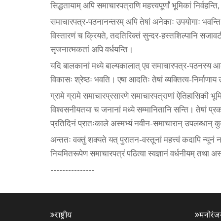
सिद्धतायाम् अपि समाचारपत्राणि महत्त्वपूर्णां भूमिकां निर्वहन
समाचारपत्र-पठनानन्तरम् अपि तेषां अनेकाः उपयोगाः भवन्ति
विस्तारणं च क्रियते, तदतिरिक्तं सुन्दर-हस्तशिल्पानि सजावट
सृजनात्मकतां अपि वर्धयन्ति।
यदि बालकानां मध्ये बाल्यकालात् एव समाचारपत्र-पठनस्य आद
विकासः श्रेष्ठः भवति। एषा आदतिः तेषां व्यक्तित्व-निर्माणा
ग्रामे ग्रामे समाचारप्रसारणे समाचारपत्राणां ऐतिहासिकी भूमि
विश्वसनीयतया च जनानां मध्ये सम्मानितानि सन्ति। तेषां प्रकाश
प्रतिदिनं प्रातःकाले अस्मभ्यं नवीन-समाचारान् उपलब्धान् कुर
अन्ततः वक्तुं शक्यते यत् पुरातन-वस्तूनां महत्त्वं कदापि न्य
नियमितरूपेण समाचारपत्रं पठित्वा स्वज्ञानं वर्धनीयम् तथा अस्य
---------------
राष्ट्रीय
मनोरंज