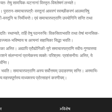
्ति, यतः तेषु सामयिक-घटनानां विस्तृत-विश्लेषणं लभ्यते।
। पुरातन-समाचारपत्रैः वस्तूनां आवरणं स्वच्छीकरणं आलमारिषु
ी-वस्तूनि च निर्मीयन्ते। एवं समाचारपत्राणि उपयोगिनि सन्ति तथा
तिः स्थाप्यते, तर्हि तेषु पठनरुचिः विकसिताभवति तथा तेषां मानसिक-
य उज्ज्वल-भविष्याय च अत्यन्तं सहायिका सिद्धा भवति।
का अस्ति। अद्यापि प्रौद्योगिकी-युगे समाचारपत्राणि स्वीय-गुणवत्तया
ने संलग्नानां प्रत्येकस्य व्यक्तेः परिश्रमः प्रशंसनीयः अस्ति, ये
्वन्ति।
ूनं न भवति। समाचारपत्राणि अस्य सर्वोत्तमम् उदाहरणम् सन्ति। अस्माभिः
 महत्त्वपूर्णस्य माध्यमस्य प्रोत्साहनं करणीयम्।
न
विशेष