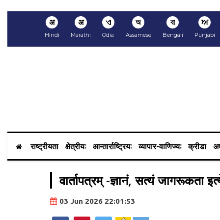
अ
अ
ଏ
অ
বা
ਅ
Hindi
Marathi
Odia
Assamese
Bengali
Punjabi
राष्ट्रीयता
क्षेत्रीय:
आन्तार्राष्ट्रिय:
व्यापार-वाणिज्य:
क्रीडा
अप
वार्तापत्रम् -ज्ञानं, सत्यं जागरूकता इ
03 Jun 2026 22:01:53