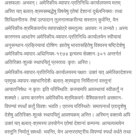
असफलाः अभवन्। अमेरिकीय-व्यापार-प्रतिनिधि-कार्यालयस्य मतम्
अस्ति यत् बलात्-श्रमसम्बद्धेषु विषयेषु एतेषां देशानां दुर्बलनियमाः तथा
शिथिलनीतयः तेषां उत्पादान् तुलनात्मकरीत्या सस्तान् कुर्वन्ति, येन
अमेरिकीय-श्रमिकवर्गाय व्यापारक्षेत्रे समतुल्यः अवसरः न लभ्यते। अस्य
कारणस्य आधारेण अमेरिकीय-व्यापार-प्रतिनिधि-कार्यालयेन स्वीयायां
अनुसन्धान-प्रक्रियायां दोषिणः ज्ञातेषु भारतसहितेषु विश्वस्य षष्टिदेशेषु
अमेरिकीय-व्यापार-अधिनियम-१९७४ इत्यस्य सेक्शन-३०१ अन्तर्गतं
अतिरिक्त-शुल्कं स्थापयितुं प्रस्तावः कृतः अस्ति।
अमेरिकीय-व्यापार-प्रतिनिधि-कार्यालयस्य पक्षतः उक्तं यत् अमेरिकादेशस्य
प्रमुख-व्यापार-सहभागिदेशैः बलात्-श्रमद्वारा निर्मितानां वस्तूनां
आयातनिषेधः न कृतः इति परिस्थिति: कस्यामपि अवस्थायां स्वीकर्तुं न
शक्यते। अस्य कारणेन अमेरिकीय-श्रमिकवर्गः वैश्विकस्तरे असमान-
विपण्यां स्पर्धां कर्तुं विवशः भवति। एतस्य परिस्थितेः समापनार्थं एतादृशेषु
देशेषु अतिरिक्त-शुल्कं स्थापयितुं आवश्यकम् अस्ति। अस्मिन् वक्तव्ये अपि
उक्तं यत् बलात्-श्रमस्य उपयोगेन एतेषां देशानां कम्पन्यः अत्यल्पव्ययेन
वस्तूनि निर्मातुं समर्थाः भवन्ति, येन अन्तरराष्ट्रीय-विपण्यां स्पर्धा वर्धते तथा