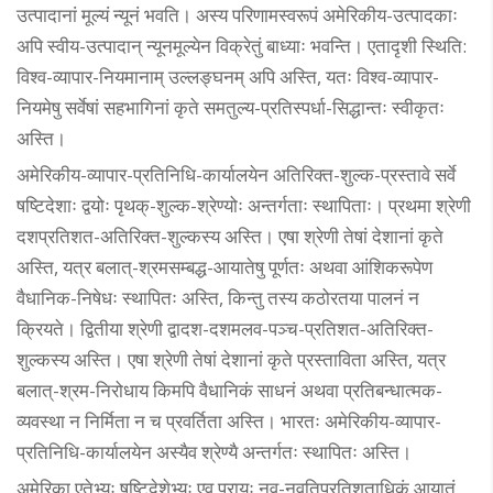
उत्पादानां मूल्यं न्यूनं भवति। अस्य परिणामस्वरूपं अमेरिकीय-उत्पादकाः
अपि स्वीय-उत्पादान् न्यूनमूल्येन विक्रेतुं बाध्याः भवन्ति। एतादृशी स्थिति:
विश्व-व्यापार-नियमानाम् उल्लङ्घनम् अपि अस्ति, यतः विश्व-व्यापार-
नियमेषु सर्वेषां सहभागिनां कृते समतुल्य-प्रतिस्पर्धा-सिद्धान्तः स्वीकृतः
अस्ति।
अमेरिकीय-व्यापार-प्रतिनिधि-कार्यालयेन अतिरिक्त-शुल्क-प्रस्तावे सर्वे
षष्टिदेशाः द्वयोः पृथक्-शुल्क-श्रेण्योः अन्तर्गताः स्थापिताः। प्रथमा श्रेणी
दशप्रतिशत-अतिरिक्त-शुल्कस्य अस्ति। एषा श्रेणी तेषां देशानां कृते
अस्ति, यत्र बलात्-श्रमसम्बद्ध-आयातेषु पूर्णतः अथवा आंशिकरूपेण
वैधानिक-निषेधः स्थापितः अस्ति, किन्तु तस्य कठोरतया पालनं न
क्रियते। द्वितीया श्रेणी द्वादश-दशमलव-पञ्च-प्रतिशत-अतिरिक्त-
शुल्कस्य अस्ति। एषा श्रेणी तेषां देशानां कृते प्रस्ताविता अस्ति, यत्र
बलात्-श्रम-निरोधाय किमपि वैधानिकं साधनं अथवा प्रतिबन्धात्मक-
व्यवस्था न निर्मिता न च प्रवर्तिता अस्ति। भारतः अमेरिकीय-व्यापार-
प्रतिनिधि-कार्यालयेन अस्यैव श्रेण्यै अन्तर्गतः स्थापितः अस्ति।
अमेरिका एतेभ्यः षष्टिदेशेभ्यः एव प्रायः नव-नवतिप्रतिशताधिकं आयातं