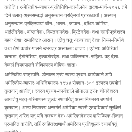
करोति। अमेरिकीय-व्यापार-प्रतिनिधि-कार्यालयेन द्वादश-मार्च-२०२६ तमे
दिने बलात्-श्रमसम्बद्धां अनुसन्धान-प्रक्रियां प्रारब्धवती। अस्याम्
अनुसन्धान-प्रक्रियायां चीनः, भारतः, जापानः, दक्षिण-कोरिया,
थाईलैंडदेशः, बांग्लादेशः, वियतनामदेशः, ब्रिटेनदेशः तथा खाड़ीप्रदेशस्य
बहवः देशाः समाविष्टाः आसन्। एतेषु चतुः-पञ्चाशत् देशाः नियम-निर्माणे
तथा तेषां कठोर-पालने उभयत्र असफलाः ज्ञाताः। एतेभ्यः अतिरिक्तं
कनाडा, इंडोनेशिया, इक्वाडोरदेशः तथा पाकिस्तानः सहिताः षट् देशाः
केवलं नियमपालने शैथिल्यस्य दोषिणः ज्ञाताः।
अमेरिकीय-राष्ट्रपतिः डोनाल्ड ट्रंप स्वस्य प्रथम-कार्यकाले अपि
अमेरिकीय-व्यापार-अधिनियमस्य-१९७४ सेक्शन-३०१ इत्यस्य उपयोगं
कृतवान् आसीत्। स्वस्य प्रथम-कार्यकाले डोनाल्ड ट्रंपः चीनदेशस्य
आयातेषु महत्-परिमाणस्य शुल्कं स्थापयितुं अस्य नियमस्य उपयोगं
कृतवान्। अस्य नियमस्य अन्तर्गतं अमेरिका स्वस्मै एतदधिकारं सुरक्षितं
कृतवान् अस्ति यत् यदि कश्चन देशः अमेरिकादेशस्य वाणिज्यिक-हितान्
प्रभावितं करोति, तर्हि स्वहितरक्षणार्थं अमेरिका प्रतिशुल्कं स्थापयितुं