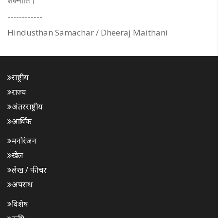
शक्नोति।
------------
Hindusthan Samachar / Dheeraj Maithani
राष्ट्रीय
राज्य
अंतरराष्ट्रीय
आर्थिक
मनोरंजन
खेल
लेख / फीचर
अपराध
विशेष