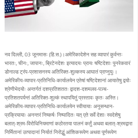
नव दिल्ली, 03 जूनमासः (हि.स.)।अमेरिकादेशेन सह व्यापारं कुर्वन्तः
भारतः, चीनः, जापानः, ब्रिटेनदेशः इत्यादयः प्रायः षष्टिदेशाः पुनरेकवारं
डोनाल्ड ट्रंप-प्रशासनस्य अतिरिक्त-शुल्कस्य आघातं प्राप्नुयुः।
अमेरिकीय-व्यापार-प्रतिनिधि-कार्यालयेन एतेषां षष्टिदेशानां आयातेषु द्वयोः
श्रेणीभेदयोः अन्तर्गतं दशप्रतिशततः द्वादश-दशमलव-पञ्च-
प्रतिशतपर्यन्तं अतिरिक्त-शुल्कं स्थापयितुं प्रस्तावः कृतः अस्ति।
अमेरिकीय-व्यापार-प्रतिनिधि-कार्यालयेन स्वीयायाः अनुसन्धान-
प्रक्रियायाः अनन्तरं निष्कर्षः निष्पादितः यत् एते सर्वे देशाः स्वदेशेषु
बलात्-श्रम-विरोधिनियमाणां कठोरतया पालनं कर्तुं अथवा बलात्-श्रमद्वारा
निर्मितानां उत्पादानां निर्यातं निरोद्धुं आंशिकरूपेण अथवा पूर्णरूपेण